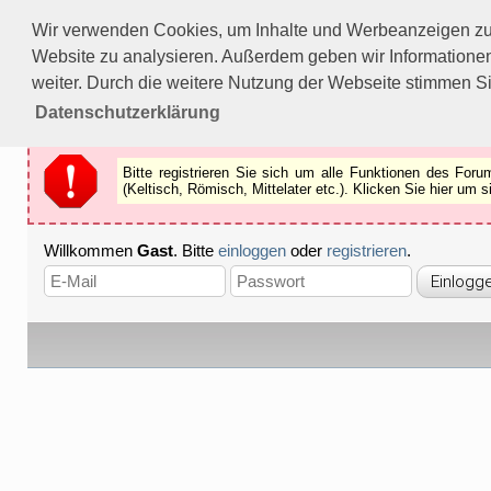
Bitte registrieren Sie sich um alle Funktionen des Forums n
Wir verwenden Cookies, um Inhalte und Werbeanzeigen zu p
Als Gast können Sie z.B.
keine Bilder
betrachten.
Website zu analysieren. Außerdem geben wir Informationen
Registrieren
Schliessen
weiter. Durch die weitere Nutzung der Webseite stimmen S
Datenschutzerklärung
Bitte registrieren Sie sich um alle Funktionen des Fo
(Keltisch, Römisch, Mittelater etc.). Klicken Sie hier um
Willkommen
Gast
. Bitte
einloggen
oder
registrieren
.