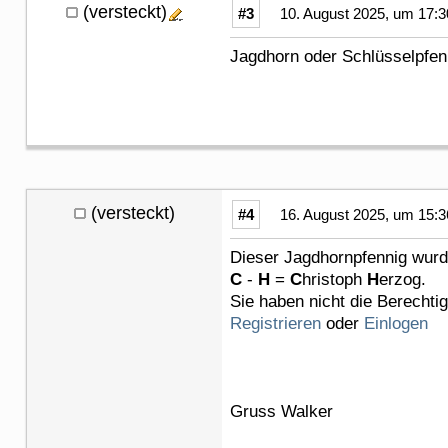
(versteckt)
#3
10. August 2025, um 17:3
Jagdhorn oder Schlüsselpfenn
(versteckt)
#4
16. August 2025, um 15:3
Dieser Jagdhornpfennig wurde
C
-
H
=
C
hristoph
H
erzog.
Sie haben nicht die Berechti
Registrieren
oder
Einlogen
Gruss Walker