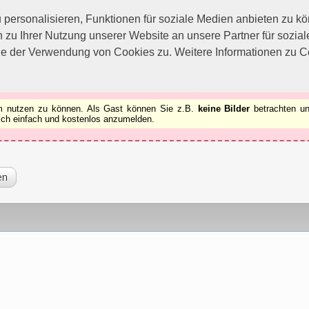
utzen zu können.
[x]
ersonalisieren, Funktionen für soziale Medien anbieten zu kön
 zu Ihrer Nutzung unserer Website an unsere Partner für sozi
ie der Verwendung von Cookies zu. Weitere Informationen zu Co
rum nutzen zu können. Als Gast können Sie z.B.
keine Bilder
betrachten un
 sich einfach und kostenlos anzumelden.