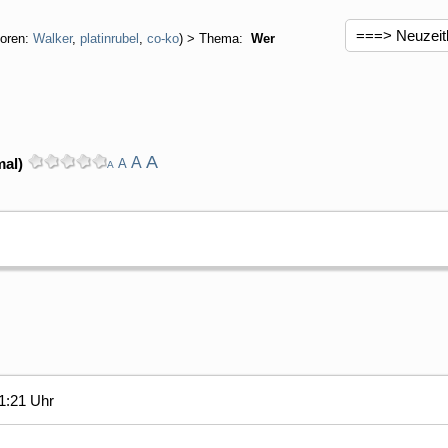
oren:
Walker
,
platinrubel
,
co-ko
) > Thema:
Wer
A
A
mal)
A
A
1:21 Uhr