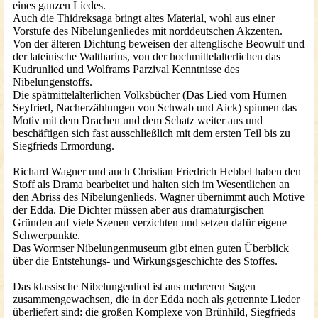
eines ganzen Liedes.
Auch die Thidreksaga bringt altes Material, wohl aus einer
Vorstufe des Nibelungenliedes mit norddeutschen Akzenten.
Von der älteren Dichtung beweisen der altenglische Beowulf und
der lateinische Waltharius, von der hochmittelalterlichen das
Kudrunlied und Wolframs Parzival Kenntnisse des
Nibelungenstoffs.
Die spätmittelalterlichen Volksbücher (Das Lied vom Hürnen
Seyfried, Nacherzählungen von Schwab und Aick) spinnen das
Motiv mit dem Drachen und dem Schatz weiter aus und
beschäftigen sich fast ausschließlich mit dem ersten Teil bis zu
Siegfrieds Ermordung.
Richard Wagner und auch Christian Friedrich Hebbel haben den
Stoff als Drama bearbeitet und halten sich im Wesentlichen an
den Abriss des Nibelungenlieds. Wagner übernimmt auch Motive
der Edda. Die Dichter müssen aber aus dramaturgischen
Gründen auf viele Szenen verzichten und setzen dafür eigene
Schwerpunkte.
Das Wormser Nibelungenmuseum gibt einen guten Überblick
über die Entstehungs- und Wirkungsgeschichte des Stoffes.
Das klassische Nibelungenlied ist aus mehreren Sagen
zusammengewachsen, die in der Edda noch als getrennte Lieder
überliefert sind: die großen Komplexe von Brünhild, Siegfrieds