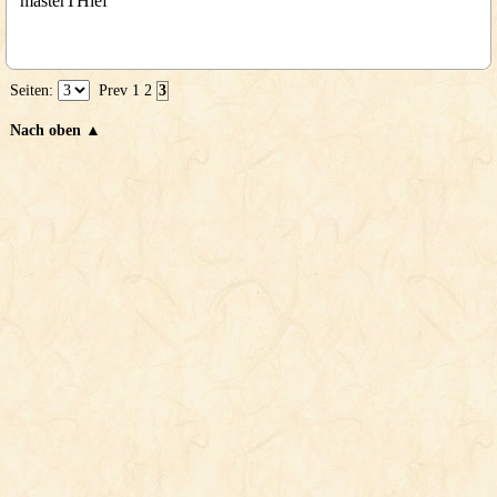
masterTHief
Seiten:
Prev
1
2
3
Nach oben ▲