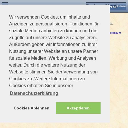
Desktop Version
Detektorforum.de
Zurück
Einloggen
Wir verwenden Cookies, um Inhalte und
Datenbankfehler
Bitte versuchen Sie es nochmal. Sollte der Fehler wieder auftreten,
Anzeigen zu personalisieren, Funktionen für
informieren Sie bitte den Administrator.
soziale Medien anbieten zu können und die
Haftungsausschluss / Nutzungsbedingungen
-
Datenschutzerklärung
Impressum
Zugriffe auf unsere Website zu analysieren.
Außerdem geben wir Informationen zu Ihrer
Nutzung unserer Website an unsere Partner
für soziale Medien, Werbung und Analysen
weiter. Durch die weitere Nutzung der
Webseite stimmen Sie der Verwendung von
Cookies zu. Weitere Informationen zu
Cookies erhalten Sie in unserer
Datenschutzerklärung
Cookies Ablehnen
Akzeptieren