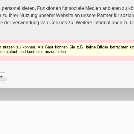
utzen zu können.
[x]
ersonalisieren, Funktionen für soziale Medien anbieten zu kön
 zu Ihrer Nutzung unserer Website an unsere Partner für sozi
ie der Verwendung von Cookies zu. Weitere Informationen zu Co
rum nutzen zu können. Als Gast können Sie z.B.
keine Bilder
betrachten un
 sich einfach und kostenlos anzumelden.