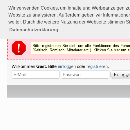
Bitte registrieren Sie sich um alle Funktionen des Forums n
Wir verwenden Cookies, um Inhalte und Werbeanzeigen zu p
Als Gast können Sie z.B.
keine Bilder
betrachten.
Website zu analysieren. Außerdem geben wir Informationen
Registrieren
Schliessen
weiter. Durch die weitere Nutzung der Webseite stimmen S
Datenschutzerklärung
Bitte registrieren Sie sich um alle Funktionen des Fo
(Keltisch, Römisch, Mittelater etc.). Klicken Sie hier um
Willkommen
Gast
. Bitte
einloggen
oder
registrieren
.