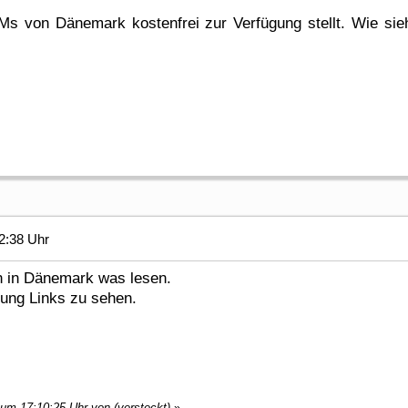
GMs von Dänemark kostenfrei zur Verfügung stellt. Wie si
2:38 Uhr
n in Dänemark was lesen.
gung Links zu sehen.
 um 17:10:25 Uhr von (versteckt)
»