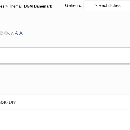
Gehe zu:
hes
> Thema:
DGM Dänemark
A
A
A
A
8:46 Uhr