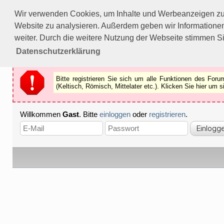
Bitte registrieren Sie sich um alle Funktionen des Forums n
Wir verwenden Cookies, um Inhalte und Werbeanzeigen zu p
Als Gast können Sie z.B.
keine Bilder
betrachten.
Website zu analysieren. Außerdem geben wir Informationen
Registrieren
Schliessen
weiter. Durch die weitere Nutzung der Webseite stimmen S
Datenschutzerklärung
Bitte registrieren Sie sich um alle Funktionen des Fo
(Keltisch, Römisch, Mittelater etc.). Klicken Sie hier um
Willkommen
Gast
. Bitte
einloggen
oder
registrieren
.