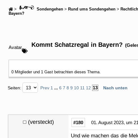
>
Sondengehen
>
Rund ums Sondengehen
>
Rechtlic
Bayern?
Kommt Schatzregal in Bayern?
(Gele
Avatar
0 Mitglieder und 1 Gast betrachten dieses Thema.
13
Seiten:
Prev
1
...
6
7
8
9
10
11
12
Nach unten
(versteckt)
#180
01. August 2023, um 2
Und wie machen das die Meld