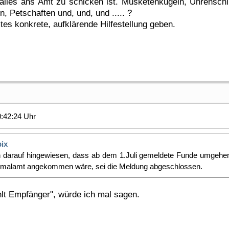
alles ans Amt zu schicken ist. Musketenkugeln, Uhrenschlü
, Petschaften und, und, und ..... ?
tes konkrete, aufklärende Hilfestellung geben.
0:42:24 Uhr
bix
ch darauf hingewiesen, dass ab dem 1.Juli gemeldete Funde umgehe
kmalamt angekommen wäre, sei die Meldung abgeschlossen.
lt Empfänger", würde ich mal sagen.