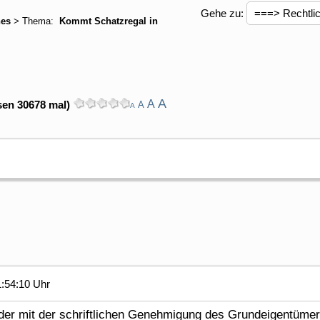
Gehe zu:
hes
> Thema:
Kommt Schatzregal in
A
A
sen 30678 mal)
A
A
1:54:10 Uhr
er mit der schriftlichen Genehmigung des Grundeigentümer