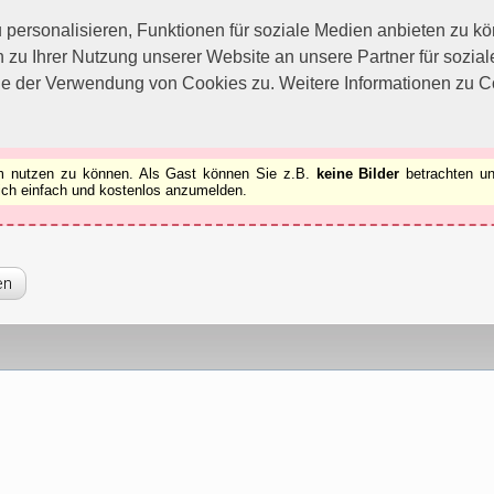
utzen zu können.
[x]
ersonalisieren, Funktionen für soziale Medien anbieten zu kön
 zu Ihrer Nutzung unserer Website an unsere Partner für sozi
ie der Verwendung von Cookies zu. Weitere Informationen zu Co
rum nutzen zu können. Als Gast können Sie z.B.
keine Bilder
betrachten un
 sich einfach und kostenlos anzumelden.