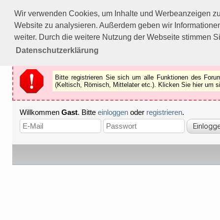
Bitte registrieren Sie sich um alle Funktionen des Forums n
Wir verwenden Cookies, um Inhalte und Werbeanzeigen zu p
Als Gast können Sie z.B.
keine Bilder
betrachten.
Website zu analysieren. Außerdem geben wir Informationen
Registrieren
Schliessen
weiter. Durch die weitere Nutzung der Webseite stimmen S
Datenschutzerklärung
Bitte registrieren Sie sich um alle Funktionen des Fo
(Keltisch, Römisch, Mittelater etc.). Klicken Sie hier um
Willkommen
Gast
. Bitte
einloggen
oder
registrieren
.