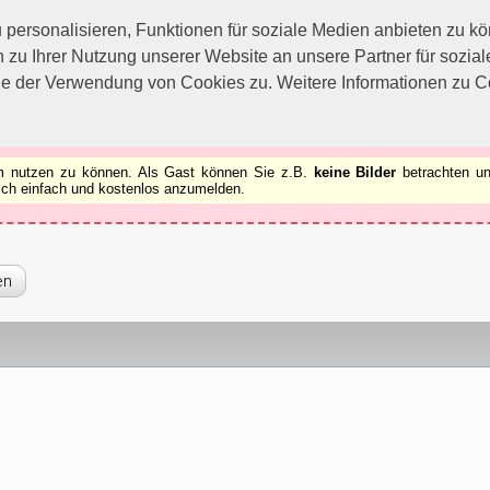
utzen zu können.
[x]
ersonalisieren, Funktionen für soziale Medien anbieten zu kön
 zu Ihrer Nutzung unserer Website an unsere Partner für sozi
ie der Verwendung von Cookies zu. Weitere Informationen zu Co
rum nutzen zu können. Als Gast können Sie z.B.
keine Bilder
betrachten un
 sich einfach und kostenlos anzumelden.