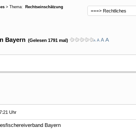
hes
> Thema:
Rechtseinschätzung
n Bayern
A
A
(Gelesen 1791 mal)
A
A
7:21 Uhr
esfischereiverband Bayern