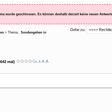
ma wurde geschlossen. Es können deshalb derzeit keine neuen Antwor
Gehe zu:
hes
> Thema:
Sondengehen in
A
A
6642 mal)
A
A