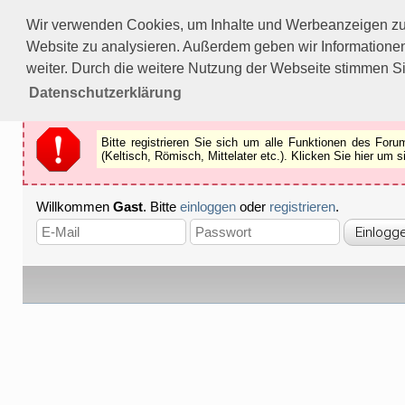
Bitte registrieren Sie sich um alle Funktionen des Forums n
Wir verwenden Cookies, um Inhalte und Werbeanzeigen zu p
Als Gast können Sie z.B.
keine Bilder
betrachten.
Website zu analysieren. Außerdem geben wir Informationen
Registrieren
Schliessen
weiter. Durch die weitere Nutzung der Webseite stimmen S
Datenschutzerklärung
Bitte registrieren Sie sich um alle Funktionen des Fo
(Keltisch, Römisch, Mittelater etc.). Klicken Sie hier um
Willkommen
Gast
. Bitte
einloggen
oder
registrieren
.