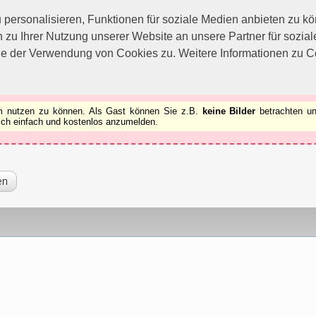
utzen zu können.
[x]
ersonalisieren, Funktionen für soziale Medien anbieten zu kön
 zu Ihrer Nutzung unserer Website an unsere Partner für sozi
ie der Verwendung von Cookies zu. Weitere Informationen zu Co
rum nutzen zu können. Als Gast können Sie z.B.
keine Bilder
betrachten un
 sich einfach und kostenlos anzumelden.