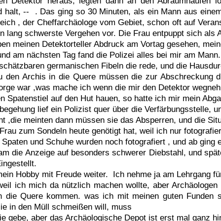
n Detektor heraus, legten dann an den Abraumhaufen los
nd halt, -- . Das ging so 30 Minuten, als ein Mann aus ein
reich , der Cheffarchäologe vom Gebiet, schon oft auf Veran
ten lang schwerste Vergehen vor. Die Frau entpuppt sich als 
haben meinen Detektorteller Abdruck am Vortag gesehen, mei
und am nächsten Tag fand die Polizei alles bei mir am Mann.
nschätzbaren germanischen Fibeln die rede, und die Hausdu
u den Archis in die Quere müssen die zur Abschreckung di
orge war ,was mache ich wenn die mir den Detektor wegn
en Spatenstiel auf den Hut hauen, so hatte ich mir mein Abga
egehung lief ein Polizist quer über die Verfärbungsstelle, u
cht ,die meinten dann müssen sie das Absperren, und die Situ
e Frau zum Sondeln heute genötigt hat, weil ich nur fotografie
 Spaten und Schuhe wurden noch fotografiert , und ab ging 
am die Anzeige auf besonders schwerer Diebstahl, und späte
ngestellt.
mein Hobby mit Freude weiter. Ich nehme ja am Lehrgang fü
 weil ich mich da nützlich machen wollte, aber Archäologen
 in die Quere kommen. was ich mit meinen guten Funden 
sie in den Müll schmeißen will, muss
ie gebe, aber das Archäologische Depot ist erst mal ganz hi