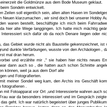
te seinerzeit die Goldmünze aus dem Bode Museum geklaut.
 beim Sondeln entwickelt.
n Zeilen soll eigentlich sein, allen alten Hasen im Sondelge
 Neuen klarzumachen , wir sind doch bei unserer Hobby Aus
lden waren bestellt, beschäftigte ich mich beim Fahrrad
a hier alte Wege langgingen. Ich hatte mich mächtig geär
er Interessiert sich dafür ob da noch Denare liegen oder
das Gebiet wurde nicht als Baustelle gekennzeichnet, ist vi
grund dunkle Verfärbungen, wusste von den Archäologen , das
erst mal dran herum.
orbei und erzählte mir ," sie haben hier nichts neues En
war dann auch so , die hatten auch schon Schnitte angele
n können, weil ja aus dem Dorf alle
gen und Fotografierten.
 mit meiner Sondel weg kam, den Archis ins Geschäft ko
fotografieren .
n mit Fotoapparat vor Ort ,und Interessierte wahren auch s
rau war da besonders interessiert und im Gespräch zeigte s
 das geht. Ich war natürlich begeistert über junges Publikum