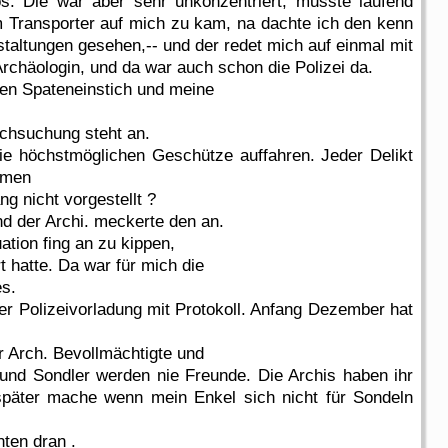
. Die war aber sehr unkonzentriert, musste laufend
em Transporter auf mich zu kam, na dachte ich den kenn
staltungen gesehen,-- und der redet mich auf einmal mit
Archäologin, und da war auch schon die Polizei da.
nen Spateneinstich und meine
rchsuchung steht an.
e höchstmöglichen Geschütze auffahren. Jeder Delikt
ehmen
ng nicht vorgestellt ?
nd der Archi. meckerte den an.
ation fing an zu kippen,
rt hatte. Da war für mich die
es.
r Polizeivorladung mit Protokoll. Anfang Dezember hat
r Arch. Bevollmächtigte und
 und Sondler werden nie Freunde. Die Archis haben ihr
später mache wenn mein Enkel sich nicht für Sondeln
nten dran .