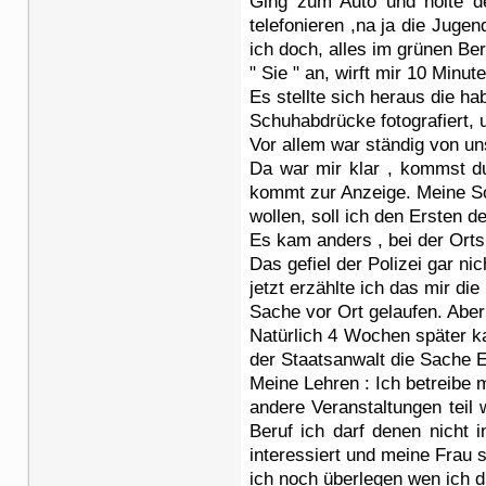
Ging zum Auto und holte de
telefonieren ,na ja die Juge
ich doch, alles im grünen Be
" Sie " an, wirft mir 10 Minu
Es stellte sich heraus die 
Schuhabdrücke fotografiert, 
Vor allem war ständig von u
Da war mir klar , kommst d
kommt zur Anzeige. Meine S
wollen, soll ich den Ersten d
Es kam anders , bei der Ortsb
Das gefiel der Polizei gar ni
jetzt erzählte ich das mir di
Sache vor Ort gelaufen. Aber
Natürlich 4 Wochen später k
der Staatsanwalt die Sache Ei
Meine Lehren : Ich betreibe 
andere Veranstaltungen teil
Beruf ich darf denen nicht
interessiert und meine Frau 
ich noch überlegen wen ich d