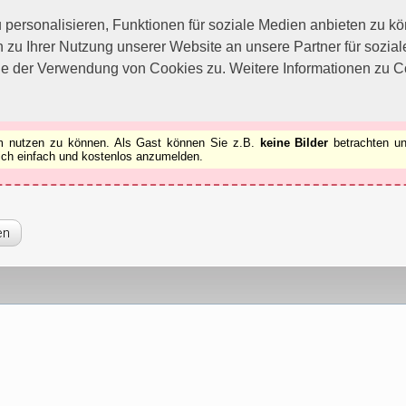
utzen zu können.
[x]
ersonalisieren, Funktionen für soziale Medien anbieten zu kön
 zu Ihrer Nutzung unserer Website an unsere Partner für sozi
ie der Verwendung von Cookies zu. Weitere Informationen zu Co
rum nutzen zu können. Als Gast können Sie z.B.
keine Bilder
betrachten un
 sich einfach und kostenlos anzumelden.