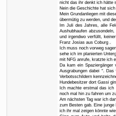
nicht das ihr denkt ich hät
Nein die Geschichte hat sich
Mein Grundanliegen mit diese
übermütig zu werden, und den
Im Juli des Jahres, alle Fe
Aushubhaufen abzusondeln, d
und irgendwo verfüllt, kein
Franz Josias aus Coburg .
Ich muss noch vorweg sagen, 
sehe ich im planierten Unter
mit NFG anrufe, kratzte ich 
Da kam ein Spaziergänger v
Ausgrabungen dabei ". Das 
Verbotsschildern kennzeichne
Hundebesitzer dort Gassi gin
Ich machte erstmal das ich
noch mal hin zu fahren um zu 
Am nächsten Tag war ich dan
zum Besten gab. Eine junge F
ich ihr mal zeigen könnte wie