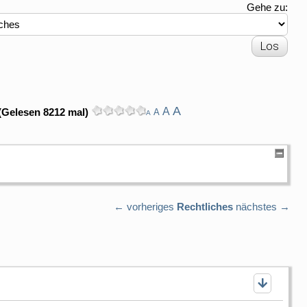
Gehe zu:
A
A
(Gelesen 8212 mal)
A
A
← vorheriges
Rechtliches
nächstes →