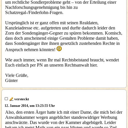
um rechtliche Sondlerprobleme geht – von der Erteilung einer
Nachforschungsgenehmigung bis hin zu
Schatzregal-/Finderlohn-Fragen.
Ursprünglich ist er ganz offen mit seinen Realdaten,
Kanzleiadresse etc. aufgetreten und durfte dadurch leider den
Zorn der Sondengänger-Gegner zu spüren bekommen. Komisch,
dass doch anscheinend einige Gestalten Probleme damit haben,
dass Sondengänger ihre ihnen gesetzlich zustehenden Rechte in
Anspruch nehmen könnten!
Wie auch immer, wenn Ihr mal Rechtsbeistand braucht, wendet
Euch einfach per PN an unseren Rechtsanwalt hier.
Viele Grüße,
Günter
versteckt
12. Januar 2014, um 13:23:55 Uhr
Also, den ersten Ärger hatte ich mit einer Dame, die mich bei der
Anwaltskammer wegen angeblicher standeswidriger Werbung
anschwärzte. Das wurde von der Kammer abgebügelt. Leider
bekam ich meist Mails von ein paar Idioten und wurde so Ziel