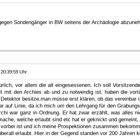
 gegen Sondengänger in BW seitens der Archäologie abzun
20:39:59 Uhr
atürlich, vor allem die alt eingesessenen. Ich soll Vorsitze
 mit den Archies ab und zu notwendig ist, haben die vorl
 Detektor besitze.man müsse erst klären, ob das vereinbar is
zwar auf Linie, da ich mich um den Lehrgang für den Grabungs
chi war ganz in Ordnung. Er hat zwar erzählt, was alles nic
ache, welche erlaubt sind etc hat er geknickt und gemeint, d
a vorbei ist und ich meine Prospektionen zusammen bekomm
überall erlaubt. Hier in der Gegend standen vor 200 Jahren k