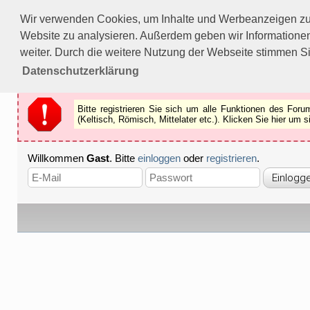
Bitte registrieren Sie sich um alle Funktionen des Forums n
Wir verwenden Cookies, um Inhalte und Werbeanzeigen zu p
Als Gast können Sie z.B.
keine Bilder
betrachten.
Website zu analysieren. Außerdem geben wir Informationen
Registrieren
Schliessen
weiter. Durch die weitere Nutzung der Webseite stimmen S
Datenschutzerklärung
Bitte registrieren Sie sich um alle Funktionen des Fo
(Keltisch, Römisch, Mittelater etc.). Klicken Sie hier um
Willkommen
Gast
. Bitte
einloggen
oder
registrieren
.