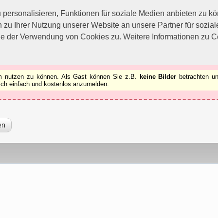
utzen zu können.
[x]
ersonalisieren, Funktionen für soziale Medien anbieten zu kön
 zu Ihrer Nutzung unserer Website an unsere Partner für sozi
ie der Verwendung von Cookies zu. Weitere Informationen zu Co
rum nutzen zu können. Als Gast können Sie z.B.
keine Bilder
betrachten un
 sich einfach und kostenlos anzumelden.