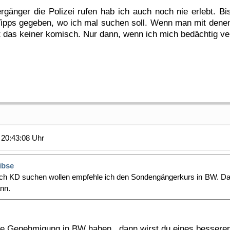
gänger die Polizei rufen hab ich auch noch nie erlebt. Bis
ipps gegeben, wo ich mal suchen soll. Wenn man mit denen v
t das keiner komisch. Nur dann, wenn ich mich bedächtig ve
20:43:08 Uhr
ibse
lich KD suchen wollen empfehle ich den Sondengängerkurs in BW. 
nn.
ine Genehmigung in BW haben , dann wirst du eines bessere