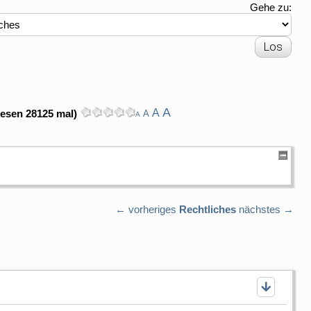
Gehe zu:
A
A
lesen 28125 mal)
A
A
← vorheriges
Rechtliches
nächstes →