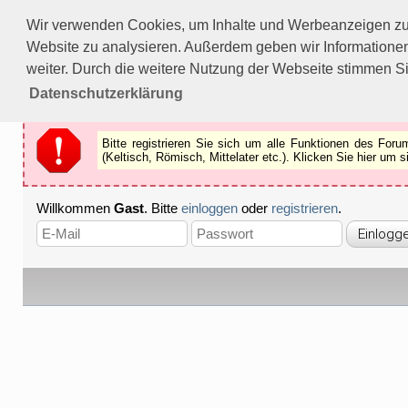
Bitte registrieren Sie sich um alle Funktionen des Forums n
Wir verwenden Cookies, um Inhalte und Werbeanzeigen zu p
Als Gast können Sie z.B.
keine Bilder
betrachten.
Website zu analysieren. Außerdem geben wir Informationen
Registrieren
Schliessen
weiter. Durch die weitere Nutzung der Webseite stimmen S
Datenschutzerklärung
Bitte registrieren Sie sich um alle Funktionen des Fo
(Keltisch, Römisch, Mittelater etc.). Klicken Sie hier um
Willkommen
Gast
. Bitte
einloggen
oder
registrieren
.