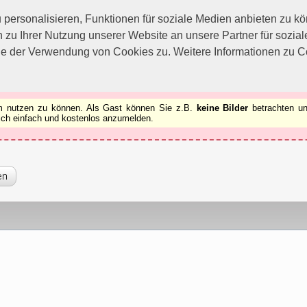
utzen zu können.
[x]
ersonalisieren, Funktionen für soziale Medien anbieten zu kön
 zu Ihrer Nutzung unserer Website an unsere Partner für sozi
ie der Verwendung von Cookies zu. Weitere Informationen zu Co
rum nutzen zu können. Als Gast können Sie z.B.
keine Bilder
betrachten un
 sich einfach und kostenlos anzumelden.