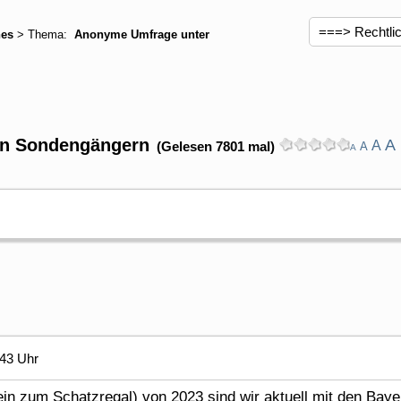
hes
> Thema:
Anonyme Umfrage unter
en Sondengängern
A
A
(Gelesen 7801 mal)
A
A
:43 Uhr
ein zum Schatzregal) von 2023 sind wir aktuell mit den Ba