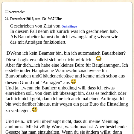
versteckt
24. Dezember 2016, um 13:19:37 Uhr
Geschrieben von Zitat von
OnkelHugo
In diesem Fall nehm ich zurück was ich geschrieben hab.
Als Bauarbeiter kannst du nicht zwangsläufig wissen wie
das mit Anträgen funktioniert.
;DWenn ich kein Beamter bin, bin ich automatisch Bauarbeiter?
Diese Logik erschließt sich mir nicht wirklich...
Aber für dich...ich habe eine kleines Büro für Bauplanungen. Ich
erstelle in der Hauptsache Wärmeschutznachweise für
Bauvorhaben undGbäudeneriepässe und kenne mich schon aus
diesem Grund mit "Anträgen" aus
Und ja....wenn ein Bauherr unbedingt will, dass ich etwas
einreichen soll, von dem ich übezeugt bin, dass es rechtlich oder
fachlich nicht geht, dann lehne ich auch mal einen Auftraga. Ich
bin weit darüber hinaus, mir wegen ein paar Euro die Einstellung
zu verbiegen.
Und nein...ich will überhaupt nicht, dass du meine Meinung
annimmst. Mir ist völlig Wurst, was du machst. Aber bestehende
Gesetze hat man einzuhalten. Wenn du sie ändern willst, dann