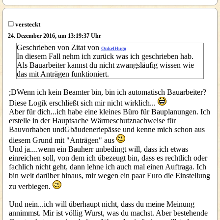
versteckt
24. Dezember 2016, um 13:19:37 Uhr
Geschrieben von Zitat von
OnkelHugo
In diesem Fall nehm ich zurück was ich geschrieben hab.
Als Bauarbeiter kannst du nicht zwangsläufig wissen wie
das mit Anträgen funktioniert.
;DWenn ich kein Beamter bin, bin ich automatisch Bauarbeiter?
Diese Logik erschließt sich mir nicht wirklich...
Aber für dich...ich habe eine kleines Büro für Bauplanungen. Ich
erstelle in der Hauptsache Wärmeschutznachweise für
Bauvorhaben undGbäudeneriepässe und kenne mich schon aus
diesem Grund mit "Anträgen" aus
Und ja....wenn ein Bauherr unbedingt will, dass ich etwas
einreichen soll, von dem ich übezeugt bin, dass es rechtlich oder
fachlich nicht geht, dann lehne ich auch mal einen Auftraga. Ich
bin weit darüber hinaus, mir wegen ein paar Euro die Einstellung
zu verbiegen.
Und nein...ich will überhaupt nicht, dass du meine Meinung
annimmst. Mir ist völlig Wurst, was du machst. Aber bestehende