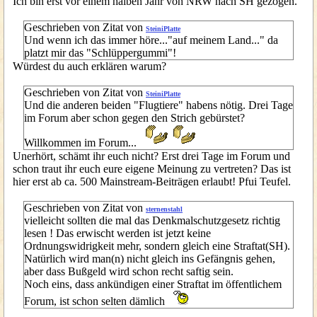
Ich bin erst vor einem halben Jahr von NRW nach SH gezogen.
Geschrieben von Zitat von
SteiniPlatte
Und wenn ich das immer höre..."auf meinem Land..." da
platzt mir das "Schlüppergummi"!
Würdest du auch erklären warum?
Geschrieben von Zitat von
SteiniPlatte
Und die anderen beiden "Flugtiere" habens nötig. Drei Tage
im Forum aber schon gegen den Strich gebürstet?
Willkommen im Forum...
Unerhört, schämt ihr euch nicht? Erst drei Tage im Forum und
schon traut ihr euch eure eigene Meinung zu vertreten? Das ist
hier erst ab ca. 500 Mainstream-Beiträgen erlaubt! Pfui Teufel.
Geschrieben von Zitat von
sternenstahl
vielleicht sollten die mal das Denkmalschutzgesetz richtig
lesen ! Das erwischt werden ist jetzt keine
Ordnungswidrigkeit mehr, sondern gleich eine Straftat(SH).
Natürlich wird man(n) nicht gleich ins Gefängnis gehen,
aber dass Bußgeld wird schon recht saftig sein.
Noch eins, dass ankündigen einer Straftat im öffentlichem
Forum, ist schon selten dämlich