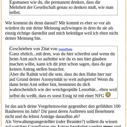
Egomanen wie du, die permanent denken, dass die
Mehrheit der Gesellschaft genau so denken muß, wie man
selbst.
Wie kommst du denn darauf? Mir kommt es eher so vor als
würdest du mir deine Meinung aufzwingen in dem du sie als
einzig richtige darstellst und mich beleidigst weil ich eben nicht
deiner Meinung bin.
Geschrieben von Zitat von
SteiniPlatte
Ganz ehrlich...mit dem, was du hier schreibst und wenn du
beim Amt auch so auftrittst wie du es uns hier glauben
machen willst, kann ich dir jetzt schon sagen, dass du gar
keinen Antrag stellen brauchst.
Aber die Ralität wird die sein, dass du den Hahn hier nur
auf Grund deiner Anonymität so weit aufsperrst! Wenn du
dann beim Amt selber bist, benimmst du dich
wahrscheinlich wie der weichgespülte Lenorbär... eben weil
selbst du weißt, dass es sonst Essig ist mit einer NFG
Ist das auch deine Vorgehensweise gegenüber den gefühlten 100
Bauherren im Jahr? Dir passt deren Auftreten und Benehmen
nicht und du lehnst Anträge daraufhin ab?
Als Verwaltungsangestellter (oder Beamter?) solltest du wissen
auf welchen Grundlagen ein Antrag bearbeitet werden
muss
und