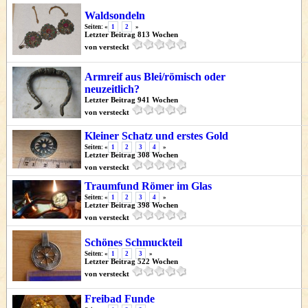
Waldsondeln
Seiten: «
1
2
»
Letzter Beitrag 813 Wochen
von versteckt
Armreif aus Blei/römisch oder
neuzeitlich?
Letzter Beitrag 941 Wochen
von versteckt
Kleiner Schatz und erstes Gold
Seiten: «
1
2
3
4
»
Letzter Beitrag 308 Wochen
von versteckt
Traumfund Römer im Glas
Seiten: «
1
2
3
4
»
Letzter Beitrag 398 Wochen
von versteckt
Schönes Schmuckteil
Seiten: «
1
2
3
»
Letzter Beitrag 522 Wochen
von versteckt
Freibad Funde