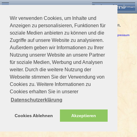
Desktop Version
Detektorforum.de
Zurück
Einloggen
Wir verwenden Cookies, um Inhalte und
Datenbankfehler
Bitte versuchen Sie es nochmal. Sollte der Fehler wieder auftreten,
Anzeigen zu personalisieren, Funktionen für
informieren Sie bitte den Administrator.
soziale Medien anbieten zu können und die
Haftungsausschluss / Nutzungsbedingungen
-
Datenschutzerklärung
Impressum
Zugriffe auf unsere Website zu analysieren.
Außerdem geben wir Informationen zu Ihrer
Nutzung unserer Website an unsere Partner
für soziale Medien, Werbung und Analysen
weiter. Durch die weitere Nutzung der
Webseite stimmen Sie der Verwendung von
Cookies zu. Weitere Informationen zu
Cookies erhalten Sie in unserer
Datenschutzerklärung
Cookies Ablehnen
Akzeptieren