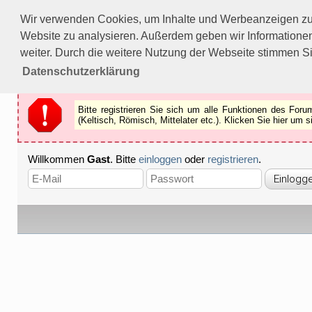
Bitte registrieren Sie sich um alle Funktionen des Forums n
Wir verwenden Cookies, um Inhalte und Werbeanzeigen zu p
Als Gast können Sie z.B.
keine Bilder
betrachten.
Website zu analysieren. Außerdem geben wir Informationen
Registrieren
Schliessen
weiter. Durch die weitere Nutzung der Webseite stimmen S
Datenschutzerklärung
Bitte registrieren Sie sich um alle Funktionen des Fo
(Keltisch, Römisch, Mittelater etc.). Klicken Sie hier um
Willkommen
Gast
. Bitte
einloggen
oder
registrieren
.