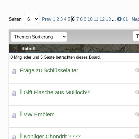
Seiten:
Prev
1
2
3
4
5
6
7
8
9
10
11
12
13
...
61
Nac
Betreff
0 Mitglieder und 5 Gäste betrachten dieses Board.
Frage zu Schlüsselalter
Gift Flasche aus Müllloch!!!
VW Emblem.
Kohliger Chondrit ????