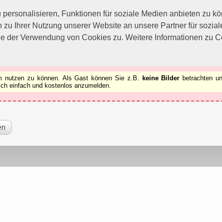
utzen zu können.
[x]
ersonalisieren, Funktionen für soziale Medien anbieten zu kön
 zu Ihrer Nutzung unserer Website an unsere Partner für sozi
ie der Verwendung von Cookies zu. Weitere Informationen zu Co
rum nutzen zu können. Als Gast können Sie z.B.
keine Bilder
betrachten un
 sich einfach und kostenlos anzumelden.