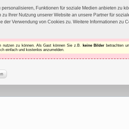
utzen zu können.
[x]
ersonalisieren, Funktionen für soziale Medien anbieten zu kön
 zu Ihrer Nutzung unserer Website an unsere Partner für sozi
ie der Verwendung von Cookies zu. Weitere Informationen zu Co
rum nutzen zu können. Als Gast können Sie z.B.
keine Bilder
betrachten un
 sich einfach und kostenlos anzumelden.