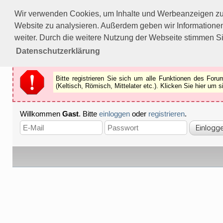
Bitte registrieren Sie sich um alle Funktionen des Forums n
Wir verwenden Cookies, um Inhalte und Werbeanzeigen zu p
Als Gast können Sie z.B.
keine Bilder
betrachten.
Website zu analysieren. Außerdem geben wir Informationen
Registrieren
Schliessen
weiter. Durch die weitere Nutzung der Webseite stimmen S
Datenschutzerklärung
Bitte registrieren Sie sich um alle Funktionen des Fo
(Keltisch, Römisch, Mittelater etc.). Klicken Sie hier um
Willkommen
Gast
. Bitte
einloggen
oder
registrieren
.