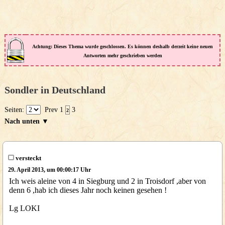
Achtung: Dieses Thema wurde geschlossen. Es können deshalb derzeit keine neuen
Antworten mehr geschrieben werden
Sondler in Deutschland
Seiten:
Prev
1
3
2
Nach unten ▼
versteckt
29. April 2013, um 00:00:17 Uhr
Ich weis aleine von 4 in Siegburg und 2 in Troisdorf ,aber von
denn 6 ,hab ich dieses Jahr noch keinen gesehen !
Lg LOKI