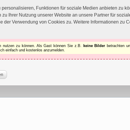
utzen zu können.
[x]
ersonalisieren, Funktionen für soziale Medien anbieten zu kön
 zu Ihrer Nutzung unserer Website an unsere Partner für sozi
ie der Verwendung von Cookies zu. Weitere Informationen zu Co
rum nutzen zu können. Als Gast können Sie z.B.
keine Bilder
betrachten un
 sich einfach und kostenlos anzumelden.