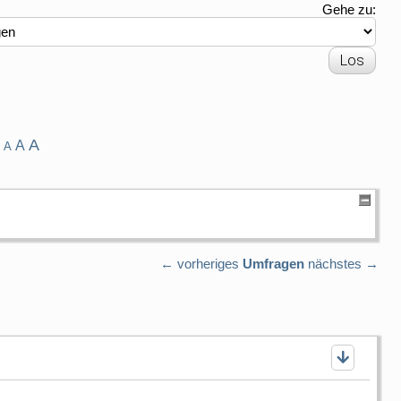
Gehe zu:
A
A
A
← vorheriges
Umfragen
nächstes →