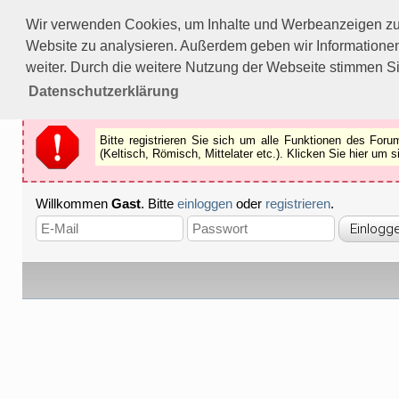
Bitte registrieren Sie sich um alle Funktionen des Forums n
Wir verwenden Cookies, um Inhalte und Werbeanzeigen zu p
Als Gast können Sie z.B.
keine Bilder
betrachten.
Website zu analysieren. Außerdem geben wir Informationen
Registrieren
Schliessen
weiter. Durch die weitere Nutzung der Webseite stimmen S
Datenschutzerklärung
Bitte registrieren Sie sich um alle Funktionen des Fo
(Keltisch, Römisch, Mittelater etc.). Klicken Sie hier um
Willkommen
Gast
. Bitte
einloggen
oder
registrieren
.