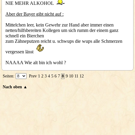
NIE MEHR ALKOHOL
Aber der Bayer gibt nicht auf :
Mittelchen leer, kein Gewehr zur Hand aber immer einen
netten/hilfsbereiten Kollegen um sich rumm der einem ganz
schnell ein Bierchen
zum Zähneputzen reicht u. schwups die wups alle Schmerzen
vergessen lässt
NAAAA Wie alt bin ich wohl ?
Seiten:
Prev
1
2
3
4
5
6
7
8
9
10
11
12
Nach oben ▲