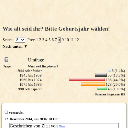
Wie alt seid ihr? Bitte Geburtsjahr wählen!
Seiten:
Prev
1
2
3
4
5
6
7
9
10
11
12
8
Nach unten ▼
Umfrage
Frage:
Wann seid Ihr geboren?
1944 oder früher
6 (1.4%)
1945 bis 1959
55 (13.3%)
1960 bis 1974
186 (44.8%)
1975 bis 1989
123 (29.6%)
1990 oder später
45 (10.8%)
Stimmen insgesamt: 403
versteckt
27. Dezember 2014, um 20:02:28 Uhr
Geschrieben von Zitat von
Niete