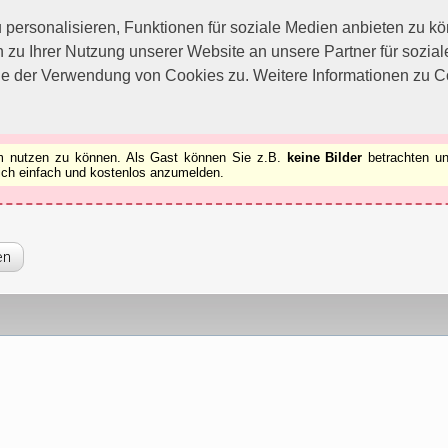
utzen zu können.
[x]
ersonalisieren, Funktionen für soziale Medien anbieten zu kön
 zu Ihrer Nutzung unserer Website an unsere Partner für sozi
ie der Verwendung von Cookies zu. Weitere Informationen zu Co
rum nutzen zu können. Als Gast können Sie z.B.
keine Bilder
betrachten un
 sich einfach und kostenlos anzumelden.