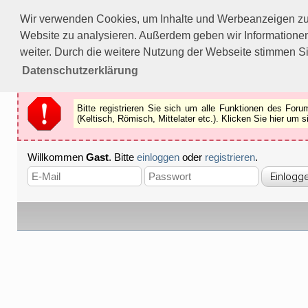
Bitte registrieren Sie sich um alle Funktionen des Forums n
Wir verwenden Cookies, um Inhalte und Werbeanzeigen zu p
Als Gast können Sie z.B.
keine Bilder
betrachten.
Website zu analysieren. Außerdem geben wir Informationen
Registrieren
Schliessen
weiter. Durch die weitere Nutzung der Webseite stimmen S
Datenschutzerklärung
Bitte registrieren Sie sich um alle Funktionen des Fo
(Keltisch, Römisch, Mittelater etc.). Klicken Sie hier um
Willkommen
Gast
. Bitte
einloggen
oder
registrieren
.