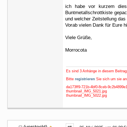
ich habe vor kurzem dies
Buntmetallschrottkiste gepack
und welcher Zeitstellung das
Vorab vielen Dank für Eure h
Viele Grüße,
Morrocota
Es sind 3 Anhänge in diesem Beitrag
Bitte
registrieren
Sie sich um sie a
da173ff9-721b-4bf0-8ceb-9c2b4899e1
thumbnail_IMG_5021.jpg
thumbnail_IMG_5022.jpg
(versteckt)