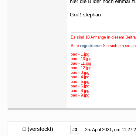
hier die Bilder noch einmal z
Gruß stephan
Es sind 10 Anhänge in diesem Beitra
Bitte
registrieren
Sie sich um sie a
oao - 1.jpg
oao - 10.jpg
oao - 11.jpg
oao - 12.jpg
oao - 3.jpg
oao - 4.jpg
oao - 5.jpg
oao - 6.jpg
oao - 8.jpg
oao - 9.jpg
(versteckt)
#3
25. April 2021, um 11:27: