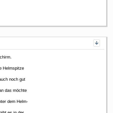
chirm.
e Helmspitze
auch noch gut
an das möchte
nter dem Helm-
ibt es in der