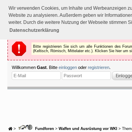
Bitte registrieren Sie sich um alle Funktionen des Forums n
Wir verwenden Cookies, um Inhalte und Werbeanzeigen zu p
Als Gast können Sie z.B.
keine Bilder
betrachten.
Website zu analysieren. Außerdem geben wir Informationen
Registrieren
Schliessen
weiter. Durch die weitere Nutzung der Webseite stimmen S
Datenschutzerklärung
Bitte registrieren Sie sich um alle Funktionen des Fo
(Keltisch, Römisch, Mittelater etc.). Klicken Sie hier um
Willkommen
Gast
. Bitte
einloggen
oder
registrieren
.
>
Fundforen
>
Waffen und Ausrüstung vor WKI
> Them