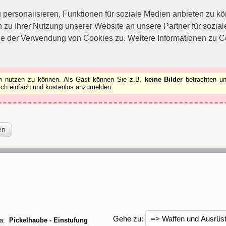
utzen zu können.
[x]
ersonalisieren, Funktionen für soziale Medien anbieten zu kön
 zu Ihrer Nutzung unserer Website an unsere Partner für sozi
ie der Verwendung von Cookies zu. Weitere Informationen zu Co
rum nutzen zu können. Als Gast können Sie z.B.
keine Bilder
betrachten un
 sich einfach und kostenlos anzumelden.
Gehe zu:
a:
Pickelhaube - Einstufung