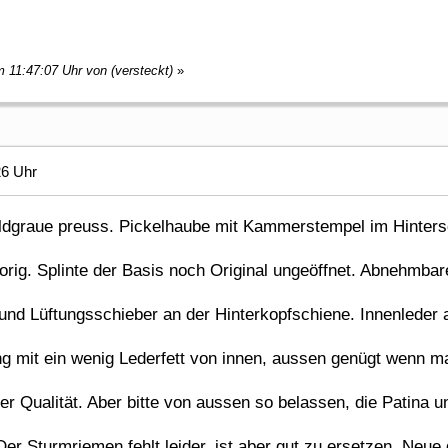
m 11:47:07 Uhr von (versteckt)
»
26 Uhr
ldgraue preuss. Pickelhaube mit Kammerstempel im Hinters
g. Splinte der Basis noch Original ungeöffnet. Abnehmbar
 Lüftungsschieber an der Hinterkopfschiene. Innenleder 
it ein wenig Lederfett von innen, aussen genügt wenn m
ualität. Aber bitte von aussen so belassen, die Patina u
 Sturmriemen fehlt leider, ist aber gut zu ersetzen. Neue g