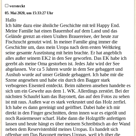
versteckt
05. Mai 2020, um 15:33:27 Uhr
Hallo
Ich hätte dazu eine ähnliche Geschichte mit teil Happy End.
Meine Familie hat einen Bauernhof auf dem Land und das
Gelände grenzt an einen Uralten Brauereisee, der heute zur
Fischzucht genutzt wird. In meiner Familie ging immer die
Geschichte um, dass mein Uropa nach dem ersten Weltkrieg
seine gesamte Ausrüstung mit heim brachte. Er hat angeblich
alles außer seinem EK2 in den See geworfen. Das EK habe ich
geerbt als meine Oma gestorben ist. Jedes Jahr wird der See
abgelassen. Vor ca 5 Jahren wurde in dem See gebaggert und
Aushub wurde auf unser Gelände gebaggert. Ich habe mir die
Szene angesehen und habe ein durch den Bagger stark
verbogenes Eisenteil entdeckt. Beim näheren ansehen handelte es
sich um ein Gewehr aus dem 1. WK. Allerdings zerstört. Bei der
nächsten Schaufel kam das Bayonett, das auf den Fotos zu sehen
ist mit raus. Außen war es stark verkrustet und das Holz zerfiel.
Ich habe es dann gereinigt und geöffnet. Dabei habe ich mir
direkt in den Finger geschnitten, denn innen war es eigeölt und
noch Rasiermesser scharf. Habe dann die Holzgriffe anfertigen
lassen und heute hängt es über meinem Schreibtisch an der Wand
neben dem Reservistenbild meines Uropas. Es handelt sich
offenbar um Das Bayonett meines Uropas, weil ich über die