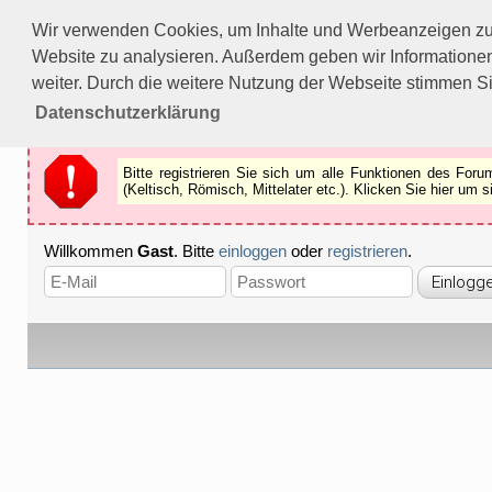
Bitte registrieren Sie sich um alle Funktionen des Forums n
Wir verwenden Cookies, um Inhalte und Werbeanzeigen zu p
Als Gast können Sie z.B.
keine Bilder
betrachten.
Website zu analysieren. Außerdem geben wir Informationen
Registrieren
Schliessen
weiter. Durch die weitere Nutzung der Webseite stimmen S
Datenschutzerklärung
Bitte registrieren Sie sich um alle Funktionen des Fo
(Keltisch, Römisch, Mittelater etc.). Klicken Sie hier um
Willkommen
Gast
. Bitte
einloggen
oder
registrieren
.