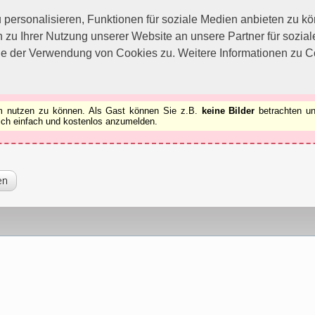
utzen zu können.
[x]
ersonalisieren, Funktionen für soziale Medien anbieten zu kön
 zu Ihrer Nutzung unserer Website an unsere Partner für sozi
ie der Verwendung von Cookies zu. Weitere Informationen zu Co
rum nutzen zu können. Als Gast können Sie z.B.
keine Bilder
betrachten un
 sich einfach und kostenlos anzumelden.