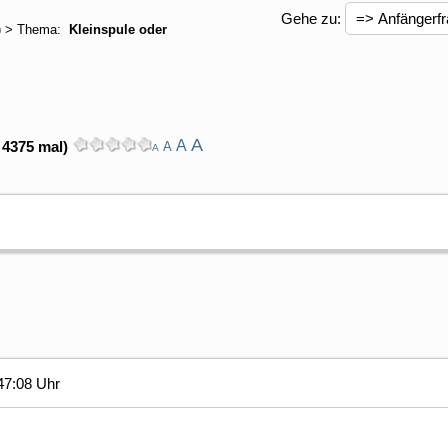
Gehe zu:
) > Thema:
Kleinspule oder
A
A
 4375 mal)
A
A
47:08 Uhr