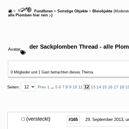
>
Fundforen
>
Sonstige Objekte
>
Bleiobjekte
(Moderat
alle Plomben hier rein ;-)
der Sackplomben Thread - alle Plomb
Avatar
0 Mitglieder und 1 Gast betrachten dieses Thema.
12
Seiten:
Prev
1
...
5
6
7
8
9
10
11
13
14
15
16
17
18
1
(versteckt)
#165
29. September 2013, u