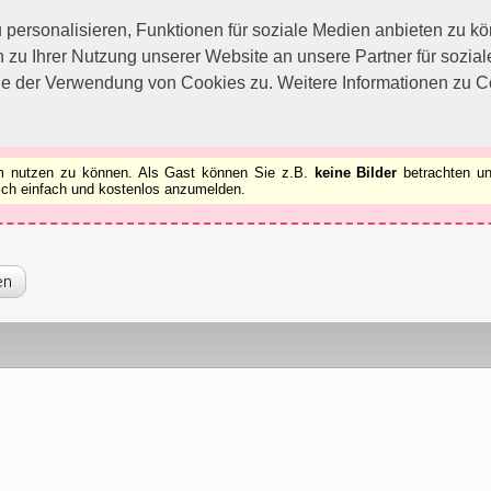
utzen zu können.
[x]
ersonalisieren, Funktionen für soziale Medien anbieten zu kön
 zu Ihrer Nutzung unserer Website an unsere Partner für sozi
ie der Verwendung von Cookies zu. Weitere Informationen zu Co
rum nutzen zu können. Als Gast können Sie z.B.
keine Bilder
betrachten un
 sich einfach und kostenlos anzumelden.