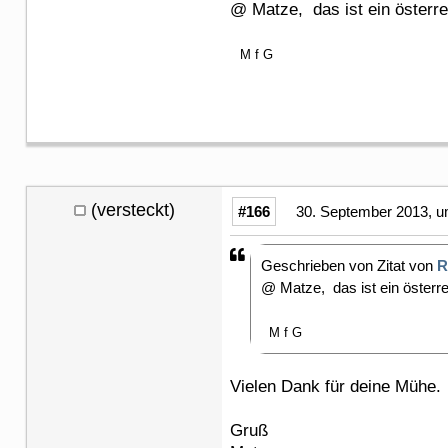
@ Matze, das ist ein österre
M f G
(versteckt)
#166
30. September 2013, u
Geschrieben von Zitat von
R
@ Matze, das ist ein österr
M f G
Vielen Dank für deine Mühe.
Gruß