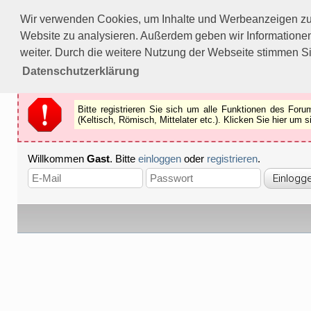
Bitte registrieren Sie sich um alle Funktionen des Forums n
Wir verwenden Cookies, um Inhalte und Werbeanzeigen zu p
Als Gast können Sie z.B.
keine Bilder
betrachten.
Website zu analysieren. Außerdem geben wir Informationen
Registrieren
Schliessen
weiter. Durch die weitere Nutzung der Webseite stimmen S
Datenschutzerklärung
Bitte registrieren Sie sich um alle Funktionen des Fo
(Keltisch, Römisch, Mittelater etc.). Klicken Sie hier um
Willkommen
Gast
. Bitte
einloggen
oder
registrieren
.