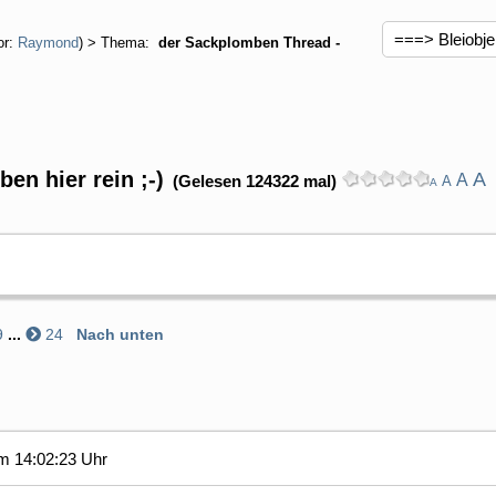
or:
Raymond
) > Thema:
der Sackplomben Thread -
en hier rein ;-)
A
A
(Gelesen 124322 mal)
A
A
9
...
24
Nach unten
m 14:02:23 Uhr