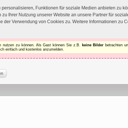
utzen zu können.
[x]
ersonalisieren, Funktionen für soziale Medien anbieten zu kön
 zu Ihrer Nutzung unserer Website an unsere Partner für sozi
ie der Verwendung von Cookies zu. Weitere Informationen zu Co
rum nutzen zu können. Als Gast können Sie z.B.
keine Bilder
betrachten un
 sich einfach und kostenlos anzumelden.