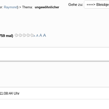
Gehe zu:
or:
Raymond
) > Thema:
ungewöhnlicher
A
A
759 mal)
A
A
11:08:44 Uhr