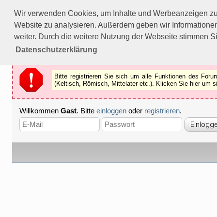
Bitte registrieren Sie sich um alle Funktionen des Forums n
Wir verwenden Cookies, um Inhalte und Werbeanzeigen zu p
Als Gast können Sie z.B.
keine Bilder
betrachten.
Website zu analysieren. Außerdem geben wir Informationen
Registrieren
Schliessen
weiter. Durch die weitere Nutzung der Webseite stimmen S
Datenschutzerklärung
Bitte registrieren Sie sich um alle Funktionen des Fo
(Keltisch, Römisch, Mittelater etc.). Klicken Sie hier um
Willkommen
Gast
. Bitte
einloggen
oder
registrieren
.