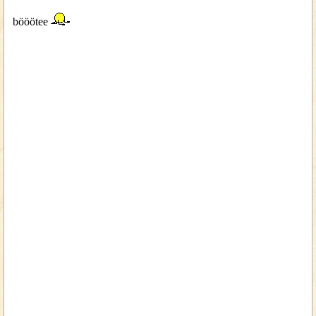
bööötee