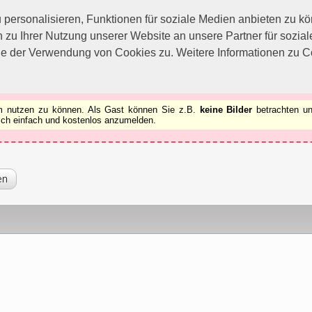
utzen zu können.
[x]
ersonalisieren, Funktionen für soziale Medien anbieten zu kön
 zu Ihrer Nutzung unserer Website an unsere Partner für sozi
ie der Verwendung von Cookies zu. Weitere Informationen zu Co
rum nutzen zu können. Als Gast können Sie z.B.
keine Bilder
betrachten un
 sich einfach und kostenlos anzumelden.