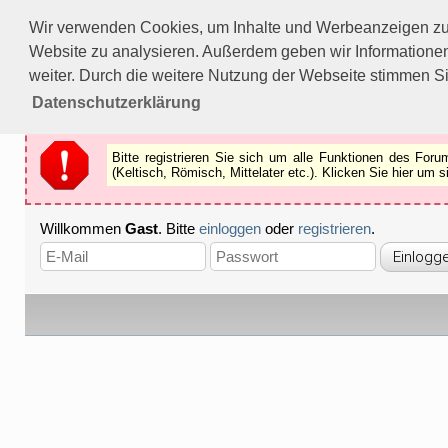
Bitte registrieren Sie sich um alle Funktionen des Forums n
Wir verwenden Cookies, um Inhalte und Werbeanzeigen zu p
Als Gast können Sie z.B.
keine Bilder
betrachten.
Website zu analysieren. Außerdem geben wir Informationen
Registrieren
Schliessen
weiter. Durch die weitere Nutzung der Webseite stimmen S
Datenschutzerklärung
Bitte registrieren Sie sich um alle Funktionen des Fo
(Keltisch, Römisch, Mittelater etc.). Klicken Sie hier um
Willkommen
Gast
. Bitte
einloggen
oder
registrieren
.