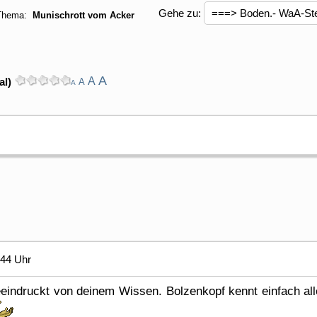
Gehe zu:
Thema:
Munischrott vom Acker
A
A
al)
A
A
:44 Uhr
eindruckt von deinem Wissen. Bolzenkopf kennt einfach all