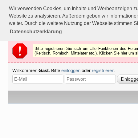
Bitte registrieren Sie sich um alle Funktionen des Forums n
Wir verwenden Cookies, um Inhalte und Werbeanzeigen zu p
Als Gast können Sie z.B.
keine Bilder
betrachten.
Website zu analysieren. Außerdem geben wir Informationen
Registrieren
Schliessen
weiter. Durch die weitere Nutzung der Webseite stimmen S
Datenschutzerklärung
Bitte registrieren Sie sich um alle Funktionen des Fo
(Keltisch, Römisch, Mittelater etc.). Klicken Sie hier um
Willkommen
Gast
. Bitte
einloggen
oder
registrieren
.