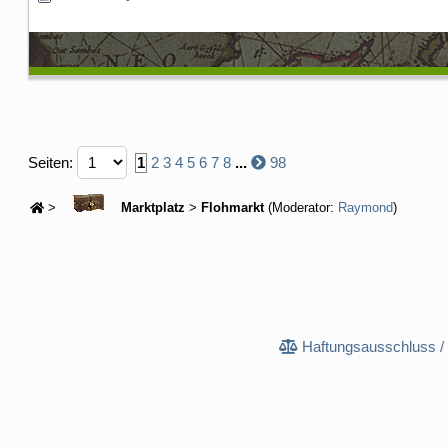
Seiten:
1
2
3
4
5
6
7
8
...
98
>
Marktplatz
>
Flohmarkt
(Moderator:
Raymond
)
Haftungsausschluss /