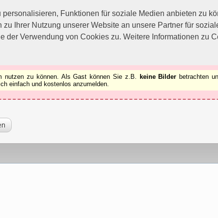
utzen zu können.
[x]
ersonalisieren, Funktionen für soziale Medien anbieten zu kön
 zu Ihrer Nutzung unserer Website an unsere Partner für sozi
ie der Verwendung von Cookies zu. Weitere Informationen zu Co
rum nutzen zu können. Als Gast können Sie z.B.
keine Bilder
betrachten un
 sich einfach und kostenlos anzumelden.