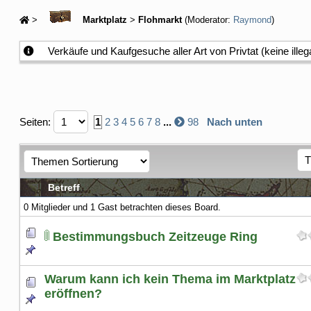
>
Marktplatz
>
Flohmarkt
(Moderator:
Raymond
)
Verkäufe und Kaufgesuche aller Art von Privtat (keine ille
Seiten:
1
2
3
4
5
6
7
8
...
98
Nach unten
Betreff
0 Mitglieder und 1 Gast betrachten dieses Board.
Bestimmungsbuch Zeitzeuge Ring
Warum kann ich kein Thema im Marktplatz
eröffnen?