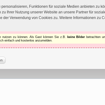
utzen zu können.
[x]
ersonalisieren, Funktionen für soziale Medien anbieten zu kön
 zu Ihrer Nutzung unserer Website an unsere Partner für sozi
ie der Verwendung von Cookies zu. Weitere Informationen zu Co
rum nutzen zu können. Als Gast können Sie z.B.
keine Bilder
betrachten un
 sich einfach und kostenlos anzumelden.