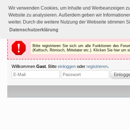
Bitte registrieren Sie sich um alle Funktionen des Forums n
Wir verwenden Cookies, um Inhalte und Werbeanzeigen zu p
Als Gast können Sie z.B.
keine Bilder
betrachten.
Website zu analysieren. Außerdem geben wir Informationen
Registrieren
Schliessen
weiter. Durch die weitere Nutzung der Webseite stimmen S
Datenschutzerklärung
Bitte registrieren Sie sich um alle Funktionen des Fo
(Keltisch, Römisch, Mittelater etc.). Klicken Sie hier um
Willkommen
Gast
. Bitte
einloggen
oder
registrieren
.