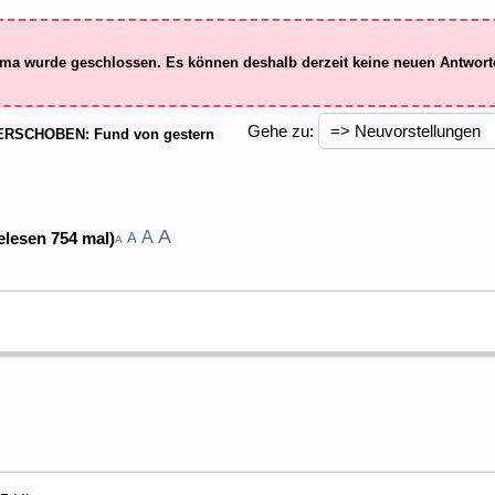
ma wurde geschlossen. Es können deshalb derzeit keine neuen Antwor
Gehe zu:
RSCHOBEN: Fund von gestern
A
A
elesen 754 mal)
A
A