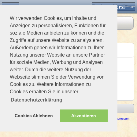
Desktop Version
Detektorforum.de
Klassische Ansicht
Einloggen
Wir verwenden Cookies, um Inhalte und
Board
Letzte Beiträge
Anzeigen zu personalisieren, Funktionen für
soziale Medien anbieten zu können und die
Allgemeines Forum
Zugriffe auf unsere Website zu analysieren.
Außerdem geben wir Informationen zu Ihrer
Neuvorstellungen
Letzter Beitrag 3 Stunden von versteckt
Nutzung unserer Website an unsere Partner
Rund ums Forum
für soziale Medien, Werbung und Analysen
Letzter Beitrag 2 Stunden von versteckt
weiter. Durch die weitere Nutzung der
Gewinnspiele & Wettbewerbe
Webseite stimmen Sie der Verwendung von
Letzter Beitrag 144 Wochen von versteckt
Cookies zu. Weitere Informationen zu
Dies & Das
Cookies erhalten Sie in unserer
Letzter Beitrag 1 Tag von versteckt
Datenschutzerklärung
Zeige Untergeordnete Boards
Cookies Ablehnen
Akzeptieren
Haftungsausschluss / Nutzungsbedingungen
-
Datenschutzerklärung
Impressum