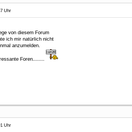
37 Uhr
ege von diesem Forum
e ich mir natürlich nicht
einmal anzumelden.
essante Foren........
01 Uhr