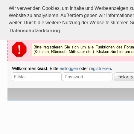
Bitte registrieren Sie sich um alle Funktionen des Forums n
Wir verwenden Cookies, um Inhalte und Werbeanzeigen zu p
Als Gast können Sie z.B.
keine Bilder
betrachten.
Website zu analysieren. Außerdem geben wir Informationen
Registrieren
Schliessen
weiter. Durch die weitere Nutzung der Webseite stimmen S
Datenschutzerklärung
Bitte registrieren Sie sich um alle Funktionen des Fo
(Keltisch, Römisch, Mittelater etc.). Klicken Sie hier um
Willkommen
Gast
. Bitte
einloggen
oder
registrieren
.