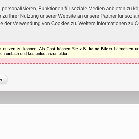
utzen zu können.
[x]
ersonalisieren, Funktionen für soziale Medien anbieten zu kön
 zu Ihrer Nutzung unserer Website an unsere Partner für sozi
ie der Verwendung von Cookies zu. Weitere Informationen zu Co
rum nutzen zu können. Als Gast können Sie z.B.
keine Bilder
betrachten un
 sich einfach und kostenlos anzumelden.