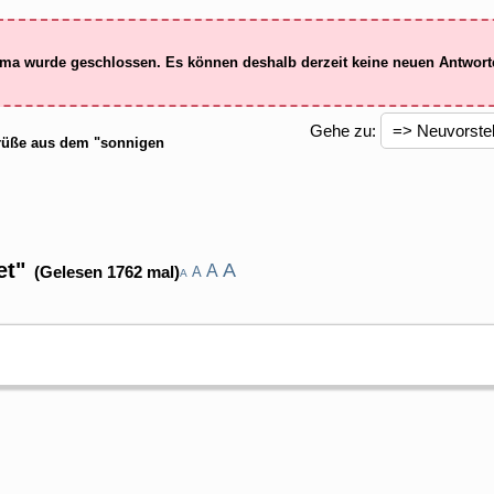
ma wurde geschlossen. Es können deshalb derzeit keine neuen Antwor
Gehe zu:
üße aus dem "sonnigen
et"
A
A
(Gelesen 1762 mal)
A
A