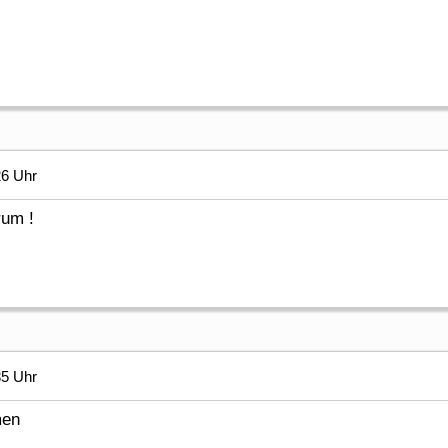
26 Uhr
um !
35 Uhr
men