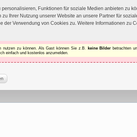
utzen zu können.
[x]
ersonalisieren, Funktionen für soziale Medien anbieten zu kön
 zu Ihrer Nutzung unserer Website an unsere Partner für sozi
ie der Verwendung von Cookies zu. Weitere Informationen zu Co
rum nutzen zu können. Als Gast können Sie z.B.
keine Bilder
betrachten un
 sich einfach und kostenlos anzumelden.