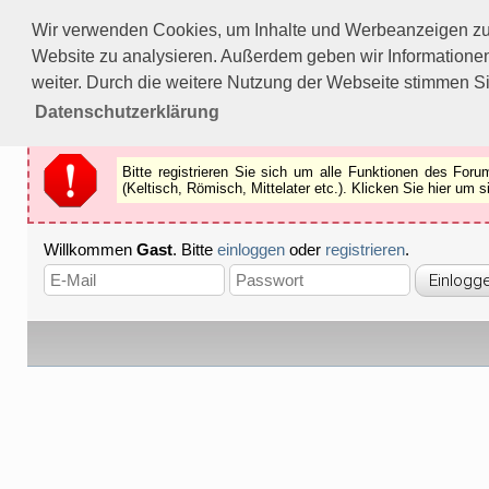
Bitte registrieren Sie sich um alle Funktionen des Forums n
Wir verwenden Cookies, um Inhalte und Werbeanzeigen zu p
Als Gast können Sie z.B.
keine Bilder
betrachten.
Website zu analysieren. Außerdem geben wir Informationen
Registrieren
Schliessen
weiter. Durch die weitere Nutzung der Webseite stimmen S
Datenschutzerklärung
Bitte registrieren Sie sich um alle Funktionen des Fo
(Keltisch, Römisch, Mittelater etc.). Klicken Sie hier um
Willkommen
Gast
. Bitte
einloggen
oder
registrieren
.