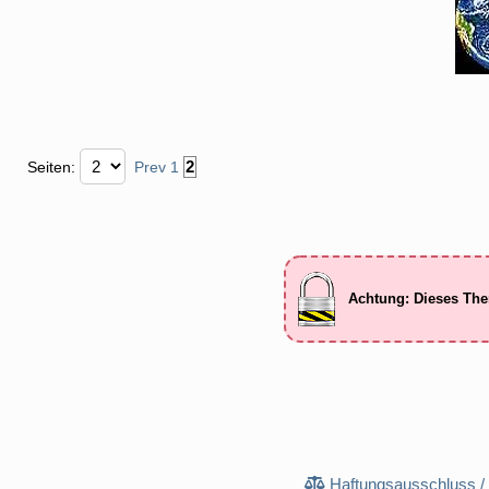
2
Seiten:
Prev
1
Achtung: Dieses The
Haftungsausschluss /