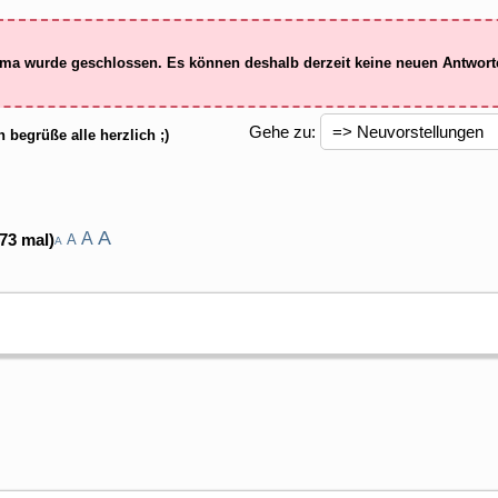
ma wurde geschlossen. Es können deshalb derzeit keine neuen Antwor
Gehe zu:
h begrüße alle herzlich ;)
A
A
73 mal)
A
A