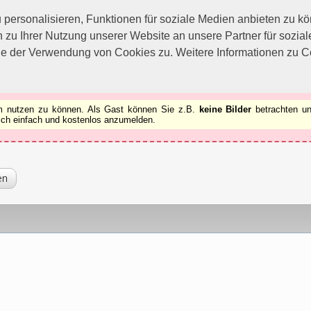
utzen zu können.
[x]
ersonalisieren, Funktionen für soziale Medien anbieten zu kön
 zu Ihrer Nutzung unserer Website an unsere Partner für sozi
ie der Verwendung von Cookies zu. Weitere Informationen zu Co
rum nutzen zu können. Als Gast können Sie z.B.
keine Bilder
betrachten un
 sich einfach und kostenlos anzumelden.