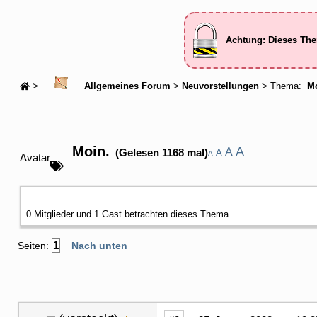
Achtung: Dieses The
>
Allgemeines Forum
>
Neuvorstellungen
> Thema:
Mo
Moin.
A
A
(Gelesen 1168 mal)
A
A
Avatar
0 Mitglieder und 1 Gast betrachten dieses Thema.
1
Seiten:
Nach unten