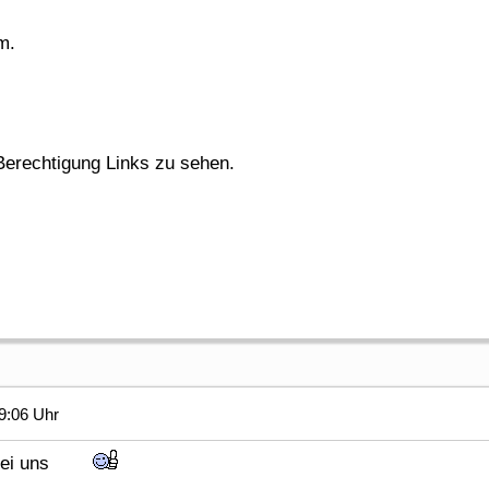
m.
erechtigung Links zu sehen.
9:06 Uhr
aß bei uns