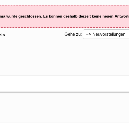
ma wurde geschlossen. Es können deshalb derzeit keine neuen Antwor
Gehe zu:
in.