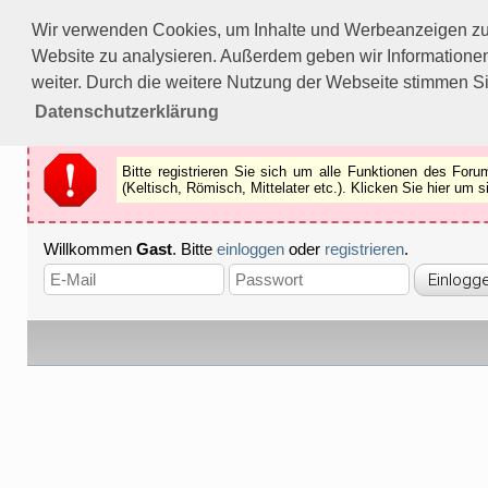
Bitte registrieren Sie sich um alle Funktionen des Forums n
Wir verwenden Cookies, um Inhalte und Werbeanzeigen zu p
Als Gast können Sie z.B.
keine Bilder
betrachten.
Website zu analysieren. Außerdem geben wir Informationen
Registrieren
Schliessen
weiter. Durch die weitere Nutzung der Webseite stimmen S
Datenschutzerklärung
Bitte registrieren Sie sich um alle Funktionen des Fo
(Keltisch, Römisch, Mittelater etc.). Klicken Sie hier um
Willkommen
Gast
. Bitte
einloggen
oder
registrieren
.