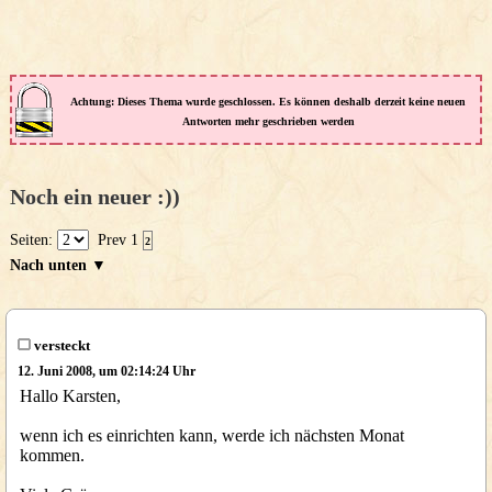
Achtung: Dieses Thema wurde geschlossen. Es können deshalb derzeit keine neuen
Antworten mehr geschrieben werden
Noch ein neuer :))
Seiten:
Prev
1
2
Nach unten ▼
versteckt
12. Juni 2008, um 02:14:24 Uhr
Hallo Karsten,
wenn ich es einrichten kann, werde ich nächsten Monat
kommen.