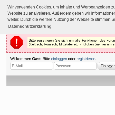
Bitte registrieren Sie sich um alle Funktionen des Forums n
Wir verwenden Cookies, um Inhalte und Werbeanzeigen zu p
Als Gast können Sie z.B.
keine Bilder
betrachten.
Website zu analysieren. Außerdem geben wir Informationen
Registrieren
Schliessen
weiter. Durch die weitere Nutzung der Webseite stimmen S
Datenschutzerklärung
Bitte registrieren Sie sich um alle Funktionen des Fo
(Keltisch, Römisch, Mittelater etc.). Klicken Sie hier um
Willkommen
Gast
. Bitte
einloggen
oder
registrieren
.