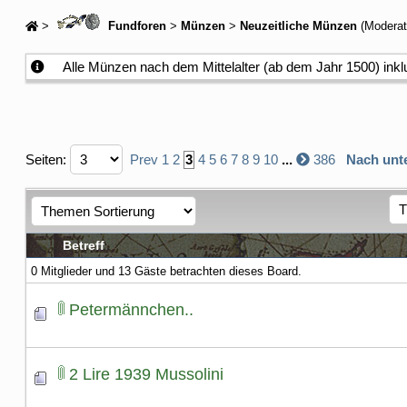
>
Fundforen
>
Münzen
>
Neuzeitliche Münzen
(Moderat
Alle Münzen nach dem Mittelalter (ab dem Jahr 1500) inkl
Seiten:
Prev
1
2
3
4
5
6
7
8
9
10
...
386
Nach unt
Betreff
0 Mitglieder und 13 Gäste betrachten dieses Board.
Petermännchen..
2 Lire 1939 Mussolini