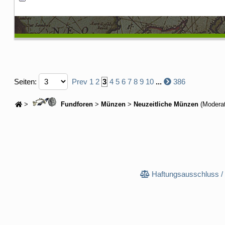
Seiten:
Prev
1
2
3
4
5
6
7
8
9
10
...
386
>
Fundforen
>
Münzen
>
Neuzeitliche Münzen
(Modera
Haftungsausschluss /