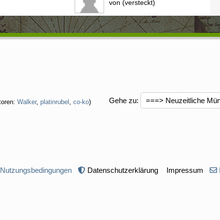
von (versteckt)
Gehe zu
:
toren:
Walker
,
platinrubel
,
co-ko
)
 Nutzungsbedingungen
Datenschutzerklärung
Impressum