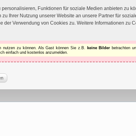
utzen zu können.
[x]
ersonalisieren, Funktionen für soziale Medien anbieten zu kön
 zu Ihrer Nutzung unserer Website an unsere Partner für sozi
ie der Verwendung von Cookies zu. Weitere Informationen zu Co
rum nutzen zu können. Als Gast können Sie z.B.
keine Bilder
betrachten un
 sich einfach und kostenlos anzumelden.