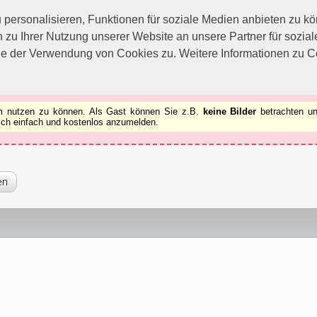
utzen zu können.
[x]
ersonalisieren, Funktionen für soziale Medien anbieten zu kön
 zu Ihrer Nutzung unserer Website an unsere Partner für sozi
ie der Verwendung von Cookies zu. Weitere Informationen zu Co
rum nutzen zu können. Als Gast können Sie z.B.
keine Bilder
betrachten un
 sich einfach und kostenlos anzumelden.