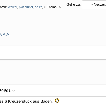
Gehe zu:
oren:
Walker
,
platinrubel
,
co-ko
) > Thema:
6
A
A
A
50:50 Uhr
nes 6 Kreuzerstück aus Baden.