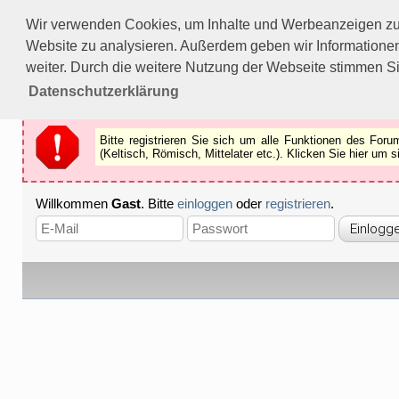
Bitte registrieren Sie sich um alle Funktionen des Forums n
Wir verwenden Cookies, um Inhalte und Werbeanzeigen zu p
Als Gast können Sie z.B.
keine Bilder
betrachten.
Website zu analysieren. Außerdem geben wir Informationen
Registrieren
Schliessen
weiter. Durch die weitere Nutzung der Webseite stimmen S
Datenschutzerklärung
Bitte registrieren Sie sich um alle Funktionen des Fo
(Keltisch, Römisch, Mittelater etc.). Klicken Sie hier um
Willkommen
Gast
. Bitte
einloggen
oder
registrieren
.