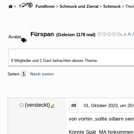
>
Fundforen
>
Schmuck und Zierrat
>
Schmuck
> The
Fürspan
A
(Gelesen 1178 mal)
A
A
Avatar
0 Mitglieder und 1 Gast betrachten dieses Thema.
1
Seiten:
Nach unten
(versteckt)
#0
01. Oktober 2023, um 20:
von vorhin ,sollte silbern se
Könnte Spät MA hinkommen