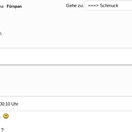
Gehe zu:
ma:
Fürspan
A
00:10 Uhr
in
 ?