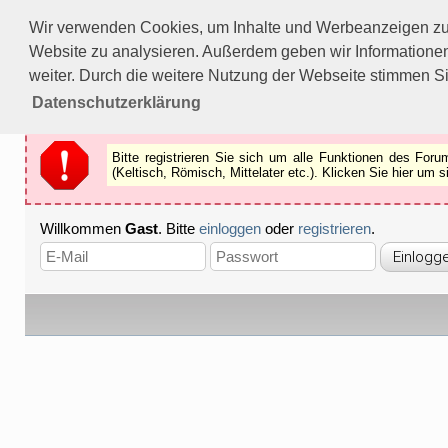
Bitte registrieren Sie sich um alle Funktionen des Forums n
Wir verwenden Cookies, um Inhalte und Werbeanzeigen zu p
Als Gast können Sie z.B.
keine Bilder
betrachten.
Website zu analysieren. Außerdem geben wir Informationen
Registrieren
Schliessen
weiter. Durch die weitere Nutzung der Webseite stimmen S
Datenschutzerklärung
Bitte registrieren Sie sich um alle Funktionen des Fo
(Keltisch, Römisch, Mittelater etc.). Klicken Sie hier um
Willkommen
Gast
. Bitte
einloggen
oder
registrieren
.