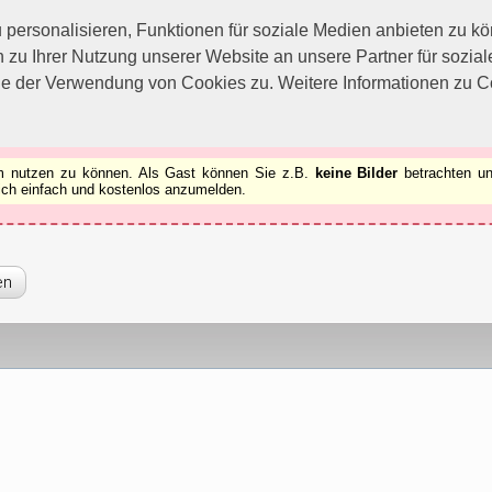
utzen zu können.
[x]
ersonalisieren, Funktionen für soziale Medien anbieten zu kön
 zu Ihrer Nutzung unserer Website an unsere Partner für sozi
ie der Verwendung von Cookies zu. Weitere Informationen zu Co
rum nutzen zu können. Als Gast können Sie z.B.
keine Bilder
betrachten un
 sich einfach und kostenlos anzumelden.