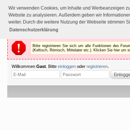
Bitte registrieren Sie sich um alle Funktionen des Forums n
Wir verwenden Cookies, um Inhalte und Werbeanzeigen zu p
Als Gast können Sie z.B.
keine Bilder
betrachten.
Website zu analysieren. Außerdem geben wir Informationen
Registrieren
Schliessen
weiter. Durch die weitere Nutzung der Webseite stimmen S
Datenschutzerklärung
Bitte registrieren Sie sich um alle Funktionen des Fo
(Keltisch, Römisch, Mittelater etc.). Klicken Sie hier um
Willkommen
Gast
. Bitte
einloggen
oder
registrieren
.