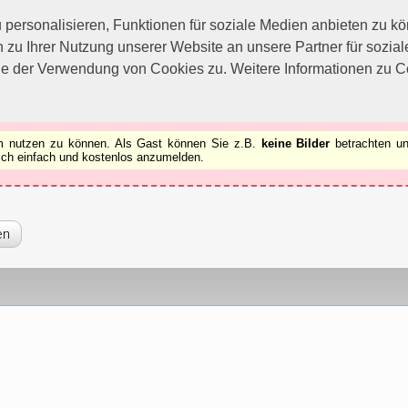
utzen zu können.
[x]
ersonalisieren, Funktionen für soziale Medien anbieten zu kön
 zu Ihrer Nutzung unserer Website an unsere Partner für sozi
ie der Verwendung von Cookies zu. Weitere Informationen zu Co
rum nutzen zu können. Als Gast können Sie z.B.
keine Bilder
betrachten un
 sich einfach und kostenlos anzumelden.