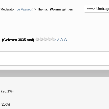
(Moderator:
Le Vasseur
) > Thema:
Worum geht es
A
A
(Gelesen 3835 mal)
A
A
 (26.1%)
 (25%)