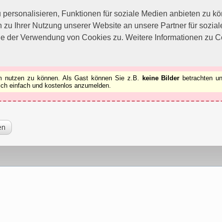
utzen zu können.
[x]
ersonalisieren, Funktionen für soziale Medien anbieten zu kön
 zu Ihrer Nutzung unserer Website an unsere Partner für sozi
ie der Verwendung von Cookies zu. Weitere Informationen zu Co
rum nutzen zu können. Als Gast können Sie z.B.
keine Bilder
betrachten un
 sich einfach und kostenlos anzumelden.