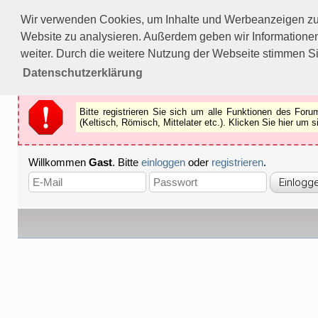
Bitte registrieren Sie sich um alle Funktionen des Forums n
Wir verwenden Cookies, um Inhalte und Werbeanzeigen zu p
Als Gast können Sie z.B.
keine Bilder
betrachten.
Website zu analysieren. Außerdem geben wir Informationen
Registrieren
Schliessen
weiter. Durch die weitere Nutzung der Webseite stimmen S
Datenschutzerklärung
Bitte registrieren Sie sich um alle Funktionen des Fo
(Keltisch, Römisch, Mittelater etc.). Klicken Sie hier um
Willkommen
Gast
. Bitte
einloggen
oder
registrieren
.