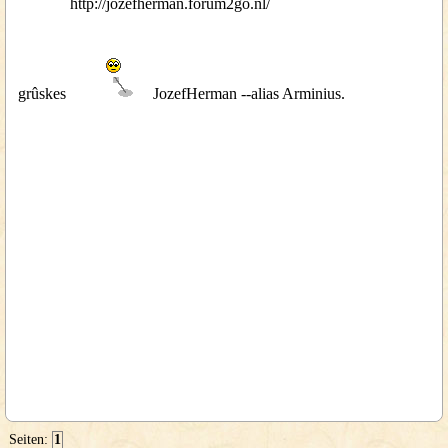
http://jozefherman.forum2go.nl/
grûskes
JozefHerman --alias Arminius.
Seiten:
1