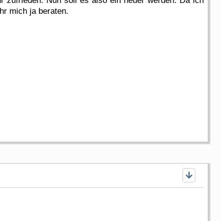
r zufrieden. Nun soll es also ein neuer werden. Da ich
hr mich ja beraten.