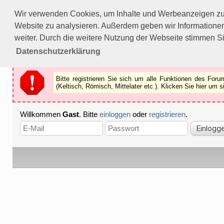
Bitte registrieren Sie sich um alle Funktionen des Forums n
Wir verwenden Cookies, um Inhalte und Werbeanzeigen zu p
Als Gast können Sie z.B.
keine Bilder
betrachten.
Website zu analysieren. Außerdem geben wir Informationen
Registrieren
Schliessen
weiter. Durch die weitere Nutzung der Webseite stimmen S
Datenschutzerklärung
Bitte registrieren Sie sich um alle Funktionen des Fo
(Keltisch, Römisch, Mittelater etc.). Klicken Sie hier um
Willkommen
Gast
. Bitte
einloggen
oder
registrieren
.