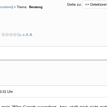
Gehe zu:
Sondierer
) > Thema:
Beratung
A
A
A
A
6:31 Uhr