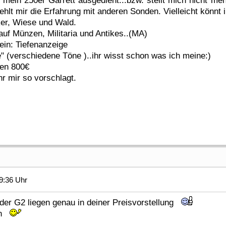
mein 250er Garrett ausgedient...bzw. stellt mich nicht meh
fehlt mir die Erfahrung mit anderen Sonden. Vielleicht könnt i
ker, Wiese und Wald.
auf Münzen, Militaria und Antikes..(MA)
ein: Tiefenanzeige
" (verschiedene Töne )..ihr wisst schon was ich meine:)
hen 800€
hr mir so vorschlagt.
9:36 Uhr
 der G2 liegen genau in deiner Preisvorstellung
len