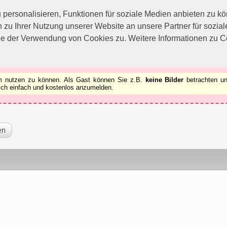
utzen zu können.
[x]
ersonalisieren, Funktionen für soziale Medien anbieten zu kön
 zu Ihrer Nutzung unserer Website an unsere Partner für sozi
ie der Verwendung von Cookies zu. Weitere Informationen zu Co
rum nutzen zu können. Als Gast können Sie z.B.
keine Bilder
betrachten un
 sich einfach und kostenlos anzumelden.