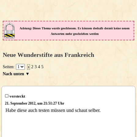
Achtung: Dieses Thema wurde geschlossen. Es können deshalb derzeit keine neuen
Antworten mehr geschrieben werden
Neue Wunderstifte aus Frankreich
Seiten:
2
3
4
5
1
Nach unten ▼
versteckt
21. September 2012, um 21:51:27 Uhr
Habe diese auch testen müssen und schaut selber.