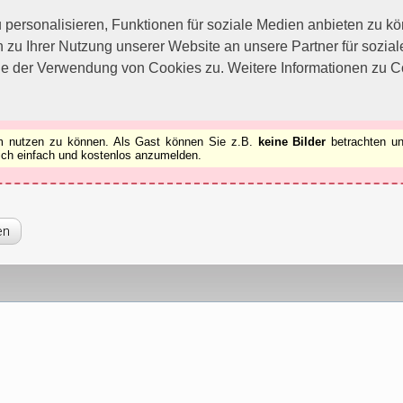
utzen zu können.
[x]
ersonalisieren, Funktionen für soziale Medien anbieten zu kön
 zu Ihrer Nutzung unserer Website an unsere Partner für sozi
ie der Verwendung von Cookies zu. Weitere Informationen zu Co
rum nutzen zu können. Als Gast können Sie z.B.
keine Bilder
betrachten un
 sich einfach und kostenlos anzumelden.