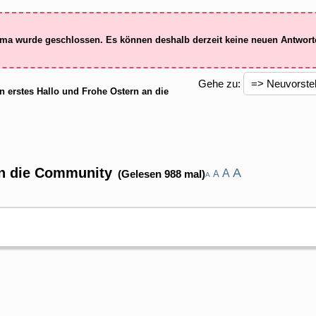
ma wurde geschlossen. Es können deshalb derzeit keine neuen Antwor
Gehe zu:
n erstes Hallo und Frohe Ostern an die
an die Community
A
A
(Gelesen 988 mal)
A
A