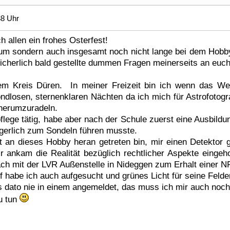
38 Uhr
h allen ein frohes Osterfest!
orum sondern auch insgesamt noch nicht lange bei dem Hob
sicherlich bald gestellte dummen Fragen meinerseits an euc
em Kreis Düren. In meiner Freizeit bin ich wenn das We
dlosen, sternenklaren Nächten da ich mich für Astrofotograf
 herumzuradeln.
npflege tätig, habe aber nach der Schule zuerst eine Ausbil
igerlich zum Sondeln führen musste.
an dieses Hobby heran getreten bin, mir einen Detektor 
r ankam die Realität bezüglich rechtlicher Aspekte einge
h mit der LVR Außenstelle in Nideggen zum Erhalt einer N
 habe ich auch aufgesucht und grünes Licht für seine Felder 
s dato nie in einem angemeldet, das muss ich mir auch no
u tun