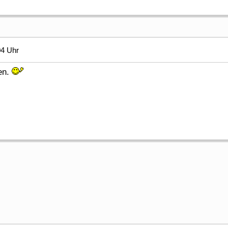
04 Uhr
en.