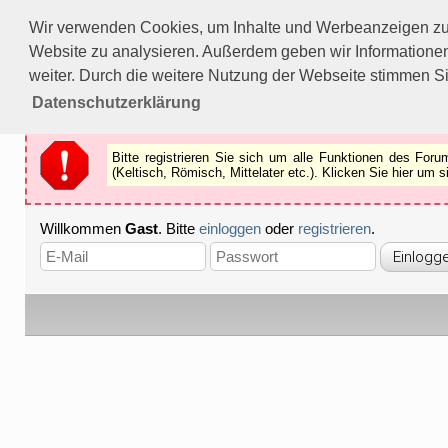
Bitte registrieren Sie sich um alle Funktionen des Forums n
Wir verwenden Cookies, um Inhalte und Werbeanzeigen zu p
Als Gast können Sie z.B.
keine Bilder
betrachten.
Website zu analysieren. Außerdem geben wir Informationen
Registrieren
Schliessen
weiter. Durch die weitere Nutzung der Webseite stimmen S
Datenschutzerklärung
Bitte registrieren Sie sich um alle Funktionen des Fo
(Keltisch, Römisch, Mittelater etc.). Klicken Sie hier um
Willkommen
Gast
. Bitte
einloggen
oder
registrieren
.