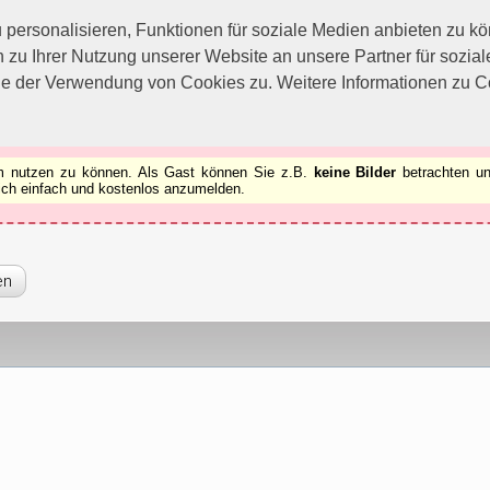
utzen zu können.
[x]
ersonalisieren, Funktionen für soziale Medien anbieten zu kön
 zu Ihrer Nutzung unserer Website an unsere Partner für sozi
ie der Verwendung von Cookies zu. Weitere Informationen zu Co
rum nutzen zu können. Als Gast können Sie z.B.
keine Bilder
betrachten un
 sich einfach und kostenlos anzumelden.