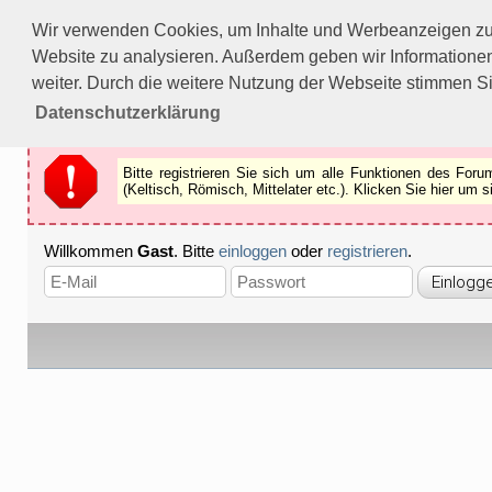
Bitte registrieren Sie sich um alle Funktionen des Forums n
Wir verwenden Cookies, um Inhalte und Werbeanzeigen zu p
Als Gast können Sie z.B.
keine Bilder
betrachten.
Website zu analysieren. Außerdem geben wir Informationen
Registrieren
Schliessen
weiter. Durch die weitere Nutzung der Webseite stimmen S
Datenschutzerklärung
Bitte registrieren Sie sich um alle Funktionen des Fo
(Keltisch, Römisch, Mittelater etc.). Klicken Sie hier um
Willkommen
Gast
. Bitte
einloggen
oder
registrieren
.