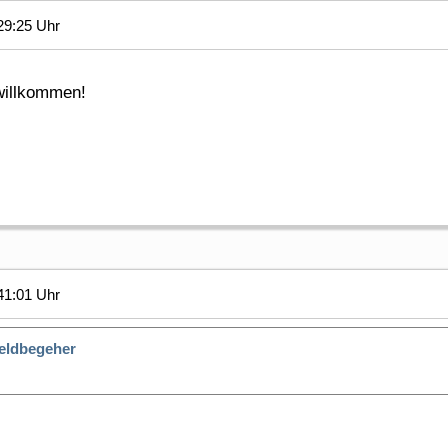
29:25 Uhr
 willkommen!
41:01 Uhr
eldbegeher