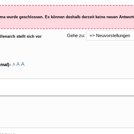
ma wurde geschlossen. Es können deshalb derzeit keine neuen Antwor
Gehe zu:
llenarch stellt sich vor
A
A
 mal)
A
A