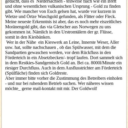
gedacht, dass es Niedersachsen - teilweise flach wie ein Brett
und ohne wesentlichen vulkanischen Ursprung - Gold zu finden
gibt. Wie mancher von Euch gelsen hat, wurde vor kurzem in
Wietze und Örtze Waschgold gefunden, als Flitter oder Fleck.
Meine neueste Erkenntnis ist aber, das es noch mehr eiszeitliches
Moränengold gibt, das via Gletscher aus Norwegen zu uns
gekommen ist. Nämlich in den Urstromtälern der gr. Flüsse,
somit in den Kiesbänken.
Wer in der Nähe ein Kieswerk an Leine, Innerste Weser, Aller
usw. hat, sollte nachschauen , ob das Spülwasser, mit dem die
Sandpartien gewaschen werden, vor dem Rückfluss in den
Förderteich in ein Absetzbecken/- tropf laufen. Dort sammelt sich
in dem Restkies-Sandgemisch Gold an. Bei ca. 8000l/Minute ein
riesiger Durchfluss. Auch in dem Ausflusstrichter am Förderteich
(Spülfläche) finden sich Goldreste.
Aber immer bitte vorher die Zustimmung des Betreibers einholen
- und nur bei ruhendem Betrieb suchen. Wer näheres wissen
möchte_ gerne mail-kontakt mit mir. Der Goldwolf