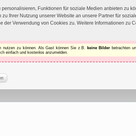
utzen zu können.
[x]
ersonalisieren, Funktionen für soziale Medien anbieten zu kön
 zu Ihrer Nutzung unserer Website an unsere Partner für sozi
ie der Verwendung von Cookies zu. Weitere Informationen zu Co
rum nutzen zu können. Als Gast können Sie z.B.
keine Bilder
betrachten un
 sich einfach und kostenlos anzumelden.