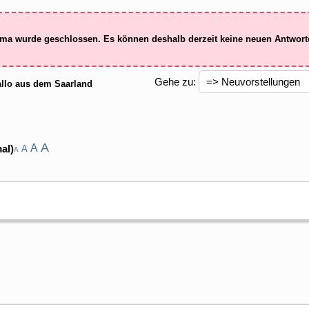
ma wurde geschlossen. Es können deshalb derzeit keine neuen Antwor
Gehe zu:
llo aus dem Saarland
A
A
al)
A
A