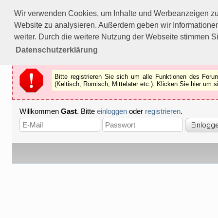
Bitte registrieren Sie sich um alle Funktionen des Forums n
Wir verwenden Cookies, um Inhalte und Werbeanzeigen zu p
Als Gast können Sie z.B.
keine Bilder
betrachten.
Website zu analysieren. Außerdem geben wir Informationen
Registrieren
Schliessen
weiter. Durch die weitere Nutzung der Webseite stimmen S
Datenschutzerklärung
Bitte registrieren Sie sich um alle Funktionen des Fo
(Keltisch, Römisch, Mittelater etc.). Klicken Sie hier um
Willkommen
Gast
. Bitte
einloggen
oder
registrieren
.