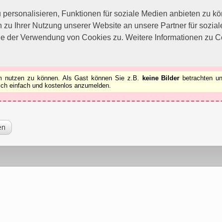
utzen zu können.
[x]
ersonalisieren, Funktionen für soziale Medien anbieten zu kön
 zu Ihrer Nutzung unserer Website an unsere Partner für sozi
ie der Verwendung von Cookies zu. Weitere Informationen zu Co
rum nutzen zu können. Als Gast können Sie z.B.
keine Bilder
betrachten un
 sich einfach und kostenlos anzumelden.