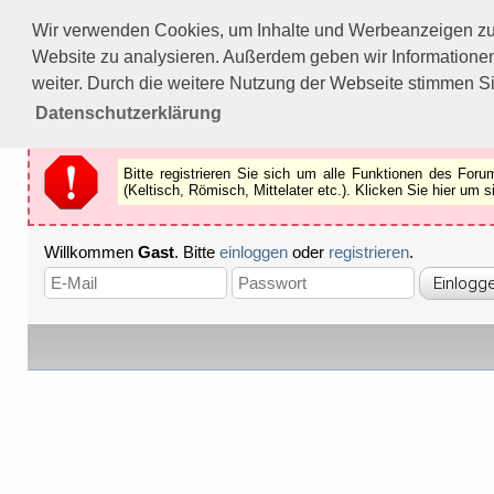
Bitte registrieren Sie sich um alle Funktionen des Forums n
Wir verwenden Cookies, um Inhalte und Werbeanzeigen zu p
Als Gast können Sie z.B.
keine Bilder
betrachten.
Website zu analysieren. Außerdem geben wir Informationen
Registrieren
Schliessen
weiter. Durch die weitere Nutzung der Webseite stimmen S
Datenschutzerklärung
Bitte registrieren Sie sich um alle Funktionen des Fo
(Keltisch, Römisch, Mittelater etc.). Klicken Sie hier um
Willkommen
Gast
. Bitte
einloggen
oder
registrieren
.