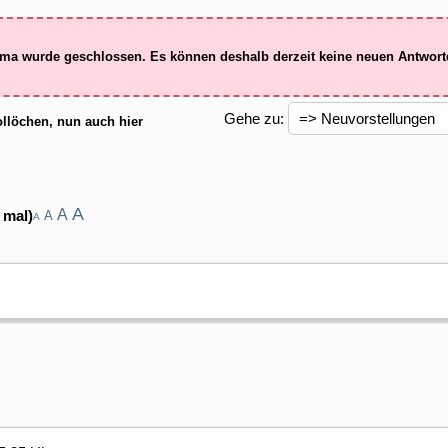
ma wurde geschlossen. Es können deshalb derzeit keine neuen Antwor
Gehe zu:
llöchen, nun auch hier
A
A
 mal)
A
A