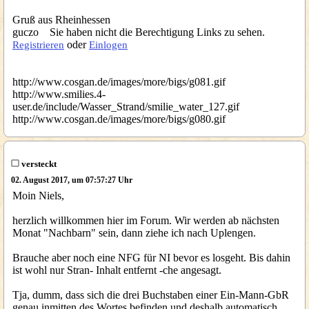
Gruß aus Rheinhessen
guczo Sie haben nicht die Berechtigung Links zu sehen.
oder
Registrieren
Einlogen
http://www.cosgan.de/images/more/bigs/g081.gif
http://www.smilies.4-
user.de/include/Wasser_Strand/smilie_water_127.gif
http://www.cosgan.de/images/more/bigs/g080.gif
versteckt
02. August 2017, um 07:57:27 Uhr
Moin Niels,
herzlich willkommen hier im Forum. Wir werden ab nächsten
Monat "Nachbarn" sein, dann ziehe ich nach Uplengen.
Brauche aber noch eine NFG für NI bevor es losgeht. Bis dahin
ist wohl nur Stran- Inhalt entfernt -che angesagt.
Tja, dumm, dass sich die drei Buchstaben einer Ein-Mann-GbR
genau inmitten des Wortes befinden und deshalb automatisch