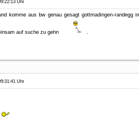
9:22:13 Uhr
1 und komme aus bw genau gesagt gottmadingen-randegg i
meinsam auf suche zu gehn
.
9:31:41 Uhr
d