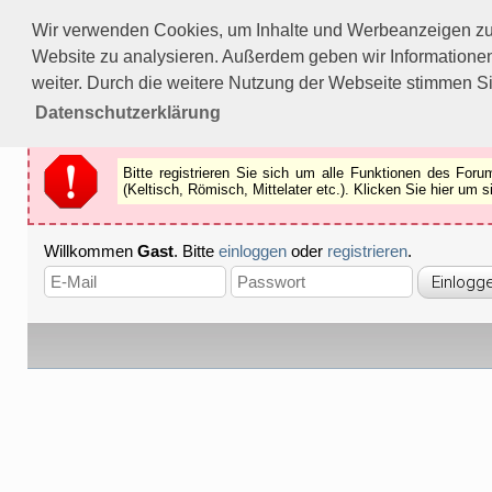
Bitte registrieren Sie sich um alle Funktionen des Forums n
Wir verwenden Cookies, um Inhalte und Werbeanzeigen zu p
Als Gast können Sie z.B.
keine Bilder
betrachten.
Website zu analysieren. Außerdem geben wir Informationen
Registrieren
Schliessen
weiter. Durch die weitere Nutzung der Webseite stimmen S
Datenschutzerklärung
Bitte registrieren Sie sich um alle Funktionen des Fo
(Keltisch, Römisch, Mittelater etc.). Klicken Sie hier um
Willkommen
Gast
. Bitte
einloggen
oder
registrieren
.