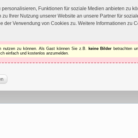
utzen zu können.
[x]
ersonalisieren, Funktionen für soziale Medien anbieten zu kön
 zu Ihrer Nutzung unserer Website an unsere Partner für sozi
ie der Verwendung von Cookies zu. Weitere Informationen zu Co
rum nutzen zu können. Als Gast können Sie z.B.
keine Bilder
betrachten un
 sich einfach und kostenlos anzumelden.