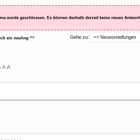
ma wurde geschlossen. Es können deshalb derzeit keine neuen Antwor
Gehe zu:
ch ein neuling ^^
A
A
A