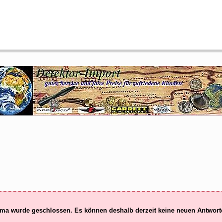
ma wurde geschlossen. Es können deshalb derzeit keine neuen Antwor